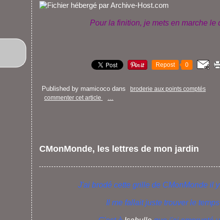
Pour la finition, je mets en marche l
Repost
0
Published by mamicoco
dans
broderie aux points comptés
commenter cet article
…
CMonMonde, les lettres de mon jardin
J'ai brodé cette grille de CMonMonde il 
Il me fallait juste trouver le temps