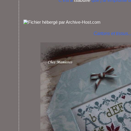
C'est à
Isabulle
que j'ai emprunté u
Cartons et tissus...