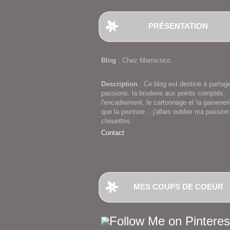
PRÉSENTATION
Blog
: Chez Mamicoco
Description
: Ce blog est destiné à partag
passions: la broderie aux points comptés,
l'encadrement, le cartonnage et la gaineneri
que la peinture ...j'allais oublier ma passion
chouettes
Contact
MES COUPS DE COEUR