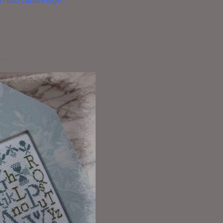
n tuto cartonnage
.
..