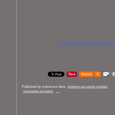
Voilà un petit cadre qui fera plaisi
Repost
0
Published by mamicoco
dans
broderie aux points comptés
commenter cet article
…