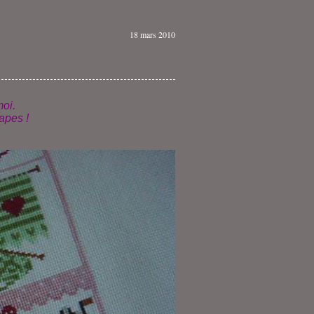
18 mars 2010
oi.
tapes !