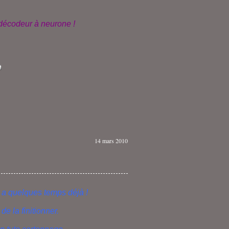
e décodeur à neurone !
14 mars 2010
y a quelques temps déjà !
 de la finitionner.