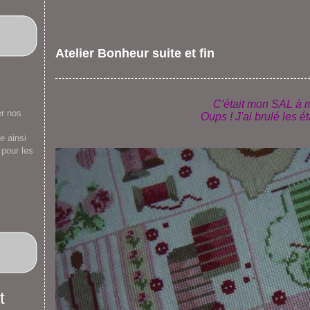
Atelier Bonheur suite et fin
C'était mon SAL à m
er nos
Oups ! J'ai brulé les é
e ainsi
 pour les