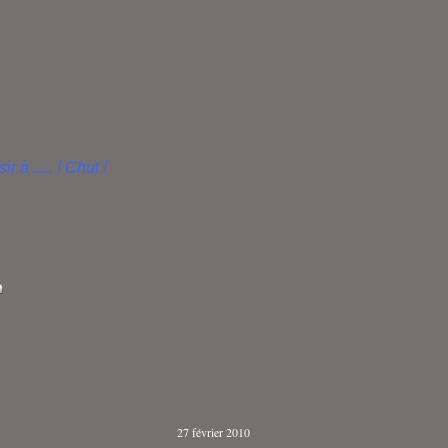
r à ..... ! Chut !
27 février 2010