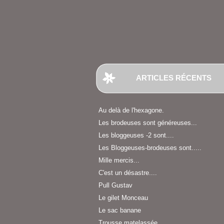
ARTICLES RÉCENTS
Au delà de l'hexagone.
Les brodeuses sont généreuses...
Les bloggeuses -2 sont....
Les Bloggeuses-brodeuses sont.....
Mille mercis...
C'est un désastre....
Pull Gustav
Le gilet Monceau
Le sac banane
Trousse matelassée