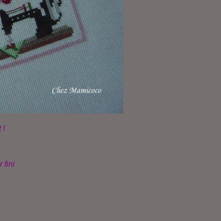
 !
 fini