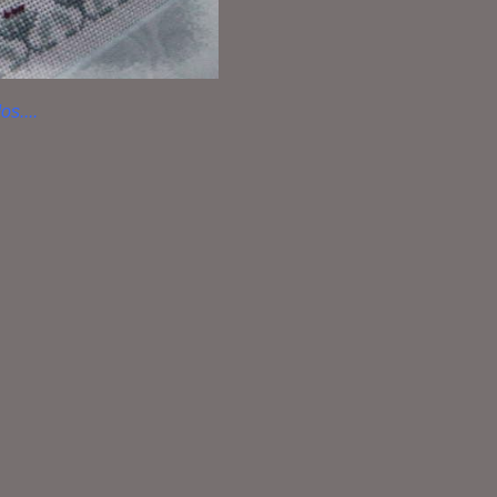
os....