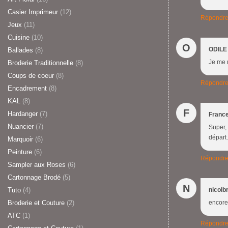
Casier Imprimeur
(12)
Répondr
Jeux
(11)
Cuisine
(10)
O
ODILE
Ballades
(8)
Je me r
Broderie Traditionnelle
(8)
Coups de coeur
(8)
Répondr
Encadrement
(8)
KAL
(8)
F
Hardanger
(7)
Franc
Nuancier
(7)
Super, 
départ.
Marquoir
(6)
Peinture
(6)
Répondr
Sampler aux Roses
(6)
Cartonnage Brodé
(5)
N
Tuto
(4)
nicolb
Broderie et Couture
(2)
encore 
ATC
(1)
Répondr