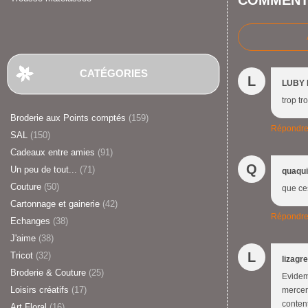
COMMENT
CATÉGORIES
L
LUBY
trop tr
Broderie aux Points comptés
(159)
Répondr
SAL
(150)
Cadeaux entre amies
(91)
Q
Un peu de tout...
(71)
quaqu
Couture
(50)
que ce
Cartonnage et gainerie
(42)
Répondr
Echanges
(38)
J'aime
(38)
L
Tricot
(32)
lizagr
Broderie & Couture
(25)
Evidem
Loisirs créatifs
(17)
mercer
conten
Art Floral
(16)