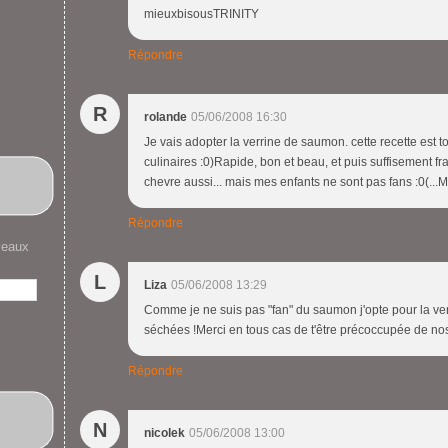
mieuxbisousTRINITY
Répondre
R
rolande
05/06/2008 16:30
Je vais adopter la verrine de saumon. cette recette est
culinaires :0)Rapide, bon et beau, et puis suffisement fr
chevre aussi... mais mes enfants ne sont pas fans :0(...
Répondre
veaux
L
Liza
05/06/2008 13:29
Comme je ne suis pas "fan" du saumon j'opte pour la ve
séchées !Merci en tous cas de t'être précoccupée de n
Répondre
N
nicolek
05/06/2008 13:00