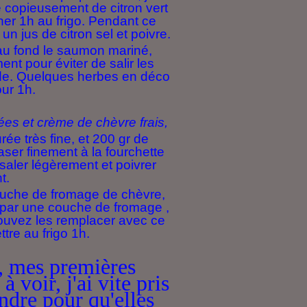
e copieusement de citron vert
iner 1h au frigo. Pendant ce
 jus de citron sel et poivre.
au fond le saumon mariné,
nt pour éviter de salir les
aide. Quelques herbes en déco
our 1h.
es et crème de chèvre frais,
ée très fine, et 200 gr de
aser finement à la fourchette
saler légèrement et poivrer
t.
uche de fromage de chèvre,
 par une couche de fromage ,
pouvez les remplacer avec ce
tre au frigo 1h.
, mes premières
à voir, j'ai vite pris
dre pour qu'elles