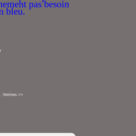
chement pas besoin
n bleu.
.
Verrines >>