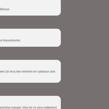
. Bisous
gros bisousmumu
mme j'ai recu des verrines en cadeaux cela
 viendrai manger chez toi ce sera nettement