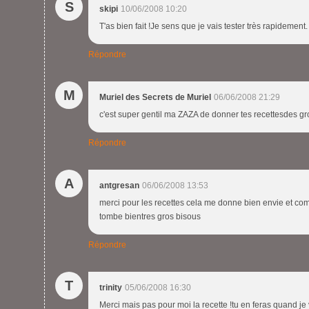
S
skipi
10/06/2008 10:20
T'as bien fait !Je sens que je vais tester très rapidement
Répondre
M
Muriel des Secrets de Muriel
06/06/2008 21:29
c'est super gentil ma ZAZA de donner tes recettesdes 
Répondre
A
antgresan
06/06/2008 13:53
merci pour les recettes cela me donne bien envie et co
tombe bientres gros bisous
Répondre
T
trinity
05/06/2008 16:30
Merci mais pas pour moi la recette !tu en feras quand je