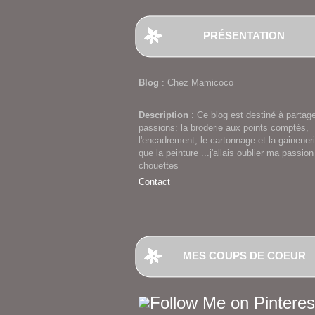
PRÉSENTATION
Blog
: Chez Mamicoco
Description
: Ce blog est destiné à partag
passions: la broderie aux points comptés,
l'encadrement, le cartonnage et la gaineneri
que la peinture ...j'allais oublier ma passion
chouettes
Contact
MES COUPS DE COEUR