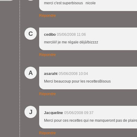
merci c'est superbisous nicole
Répondre
C
cedibo
05/06/2008 11:06
merciiii! je me régale déjà!bizzzz
Répondre
A
asaraht
05/06/2008 10:04
Merci beaucoup pour les recettesBisous
Répondre
J
Jacqueline
05/06/2008 09:37
Merci pour ces recettes qui ne manqueront pas de plaire
Répondre