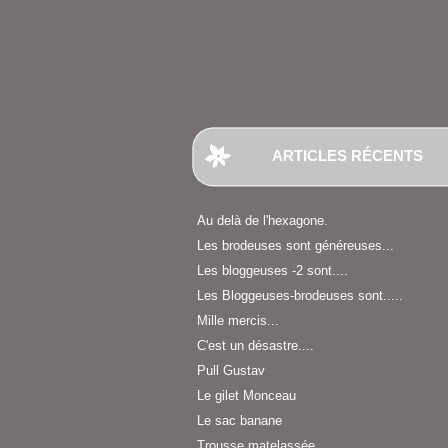
ARTICLES RÉCENTS
Au delà de l'hexagone.
Les brodeuses sont généreuses...
Les bloggeuses -2 sont....
Les Bloggeuses-brodeuses sont.....
Mille mercis...
C'est un désastre....
Pull Gustav
Le gilet Monceau
Le sac banane
Trousse matelassée