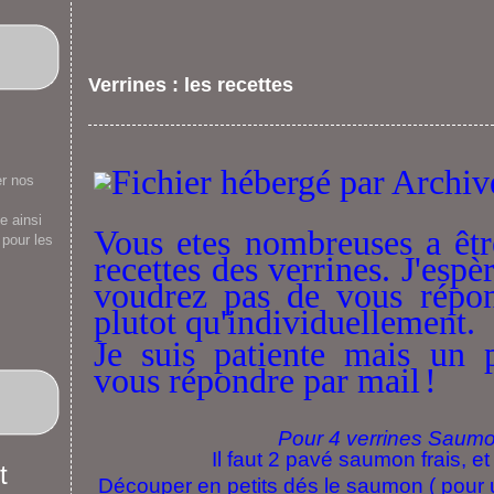
Verrines : les recettes
er nos
e ainsi
Vous etes nombreuses a être
 pour les
recettes des verrines
.
J'espè
voudrez pas de vous répond
plutot qu'individuellement.
Je suis patiente mais un 
vous répondre par mail
!
Pour 4 verrines Saum
Il faut 2 pavé saumon frais, e
Découper en petits dés le saumon ( pour u