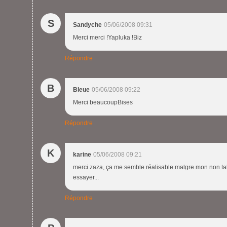
S
Sandyche
05/06/2008 09:31
Merci merci !Yapluka !Biz
Répondre
B
Bleue
05/06/2008 09:22
Merci beaucoupBises
Répondre
K
karine
05/06/2008 09:21
merci zaza, ça me semble réalisable malgre mon non talen
essayer...
Répondre