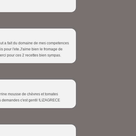
 tout a fait du domaine de mes competences
ais pour l'ete.J'aime bien le fromage de
Merci pour ces 2 recettes bien sympas.
rrine mousse de chèvres et tomates
os demandes c'est gentil !LIZAGRECE