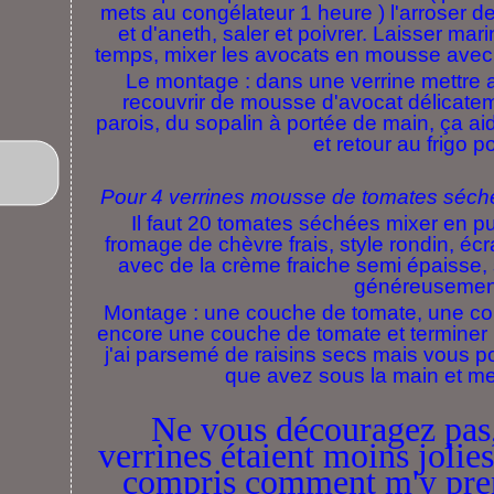
mets au congélateur 1 heure ) l'arroser d
et d'aneth, saler et poivrer. Laisser mar
temps, mixer les avocats en mousse avec un
Le montage : dans une verrine mettre 
recouvrir de mousse d'avocat délicateme
parois, du sopalin à portée de main, ça 
et retour au frigo p
Pour 4 verrines mousse de tomates séché
Il faut 20 tomates séchées mixer en pur
fromage de chèvre frais, style rondin, écr
avec de la crème fraiche semi épaisse, 
généreusemen
Montage : une couche de tomate, une co
encore une couche de tomate et terminer
j'ai parsemé de raisins secs mais vous 
que avez sous la main et met
Ne vous découragez pas
verrines étaient moins jolies 
compris comment m'y pren