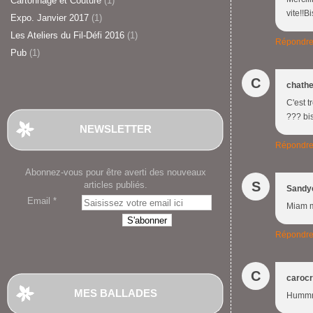
Cartonnage et Couture
(1)
vite!!B
Expo. Janvier 2017
(1)
Les Ateliers du Fil-Défi 2016
(1)
Répondr
Pub
(1)
C
chathe
C'est 
??? bi
NEWSLETTER
Répondr
Abonnez-vous pour être averti des nouveaux
S
articles publiés.
Sandy
Email
Miam m
Répondr
C
carocr
MES BALLADES
Hummmm