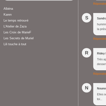
Répondr
Albéna
Karen
S
Sandr
Le temps retrouvé
hummmmm
L'Atelier de Zaza
la prés
Les Croix de MarieF
Les Secrets de Muriel
Répondr
Lili touche à tout
R
Ridey 
Très ap
desser
Répondr
N
Nouno
Elles s
toi...