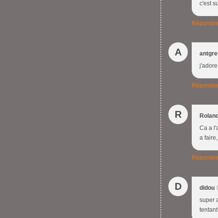
c'est 
Répondr
A
antgr
j'adore
Répondr
R
Rolan
Ca a l'
a faire
Répondr
D
didou
super 
tentan