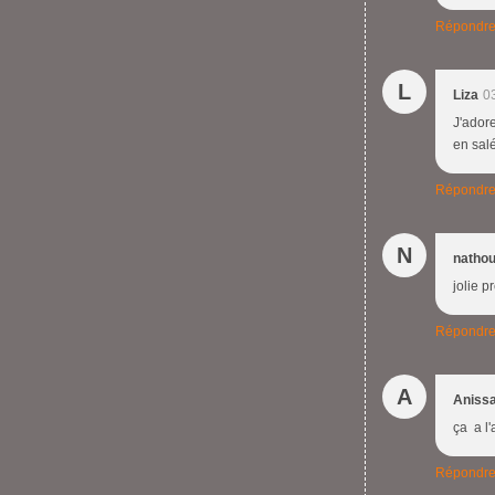
Répondr
L
Liza
0
J'adore
en sal
Répondr
N
natho
jolie p
Répondr
A
Aniss
ça a l'
Répondr