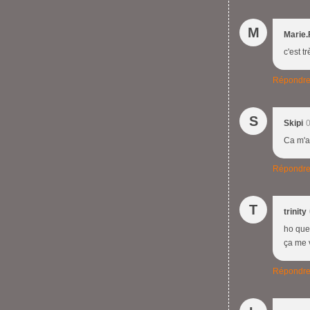
M
Marie.
c'est t
Répondr
S
Skipi
0
Ca m'a 
Répondr
T
trinity
ho que 
ça me 
Répondr