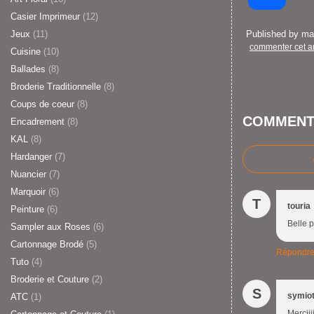
Casier Imprimeur
(12)
Jeux
(11)
Published by m
commenter cet ar
Cuisine
(10)
Ballades
(8)
Broderie Traditionnelle
(8)
Coups de coeur
(8)
COMMENT
Encadrement
(8)
KAL
(8)
Hardanger
(7)
Nuancier
(7)
Marquoir
(6)
T
touria
Peinture
(6)
Belle p
Sampler aux Roses
(6)
Cartonnage Brodé
(5)
Répondr
Tuto
(4)
Broderie et Couture
(2)
S
symio
ATC
(1)
Merciii