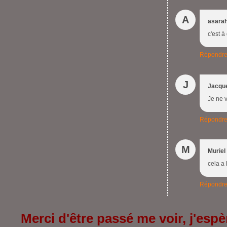
A
asarah
c'est à
Répondr
J
Jacque
Je ne v
Répondr
M
Muriel
cela a
Répondr
Merci d'être passé me voir, j'espèr