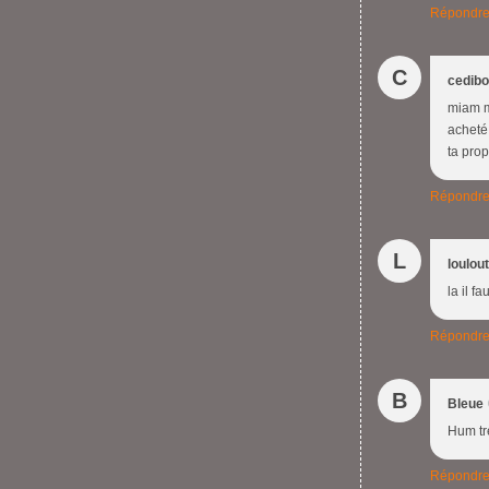
Répondr
C
cedibo
miam mi
acheté 
ta prop
Répondr
L
loulou
la il f
Répondr
B
Bleue
Hum tr
Répondr