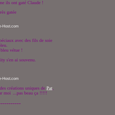
 ils ont gaté Claude !
très gatée
péciaux avec des fils de soie
bleu.
 bleu vétue !
nity s'en ai souvenu.
des créations uniques de
Pat
,
ur moi
...pas beau ça !!!!!
-----------