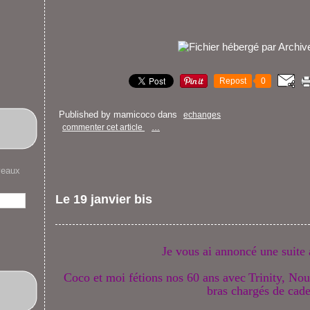
Repost
0
Published by mamicoco
dans
echanges
commenter cet article
…
veaux
Le 19 janvier bis
Je vous ai annoncé une suite 
Coco et moi fétions nos 60 ans avec
Trinity, Nou
bras chargés de cad