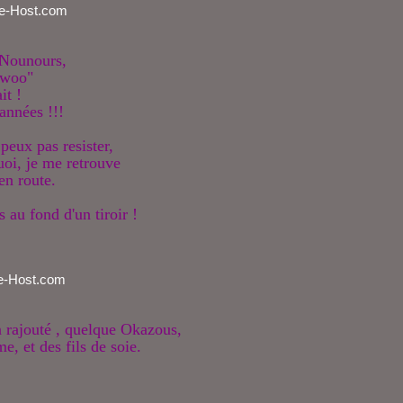
 Nounours,
-twoo"
ait !
 années !!!
 peux pas resister,
uoi, je me retrouve
en route.
 au fond d'un tiroir !
a rajouté , quelque Okazous,
e, et des fils de soie.