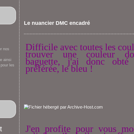
Le nuancier DMC encadré
Difficile avec toutes les cou
er nos
trouver une couleur d
baguette, j'ai donc obt
e ainsi
 pour les
préférée, le bleu !
J'en profite pour vous mo