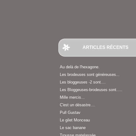
ARTICLES RÉCENTS
Au delà de l'hexagone.
Les brodeuses sont généreuses...
Les bloggeuses -2 sont....
Les Bloggeuses-brodeuses sont.....
Mille mercis...
C'est un désastre....
Pull Gustav
Le gilet Monceau
Le sac banane
Trousse matelassée