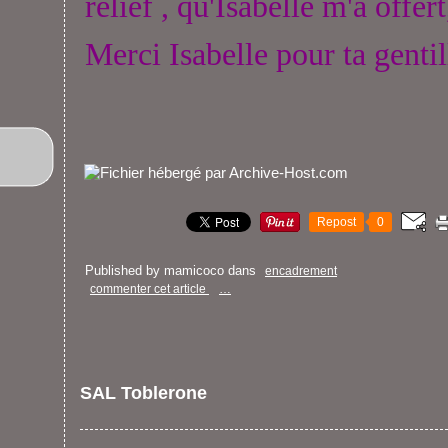
relief , qu'Isabelle m'a offert
Merci Isabelle pour ta gentil
Repost
0
Published by mamicoco
dans
encadrement
commenter cet article
…
SAL Toblerone