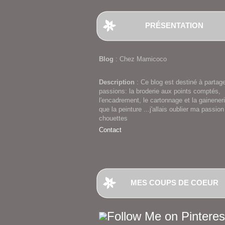
PRÉSENTATION
Blog
: Chez Mamicoco
Description
: Ce blog est destiné à partag
passions: la broderie aux points comptés,
l'encadrement, le cartonnage et la gaineneri
que la peinture ...j'allais oublier ma passion
chouettes
Contact
MES COUPS DE COEUR