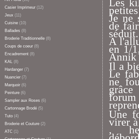
Les ki
petites
Casier Imprimeur
(12)
Je ne 
Jeux
(11)
de fai
Cuisine
(10)
séduit.
Ballades
(8)
A l'all
Broderie Traditionnelle
(8)
en 1/1
Coups de coeur
(8)
Annik 
Encadrement
(8)
KAL
(8)
Il a b
Hardanger
(7)
Le fab
Nuancier
(7)
ne fou
Marquoir
(6)
grâce
Peinture
(6)
forum
Sampler aux Roses
(6)
repren
Cartonnage Brodé
(5)
Une fo
Tuto
(4)
virer 
Broderie et Couture
(2)
, he
ATC
(1)
débord