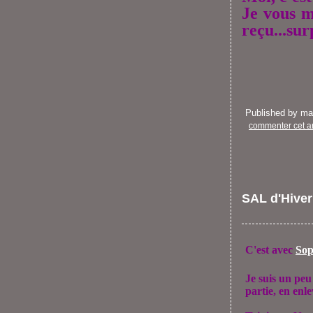
Je vous m
reçu...sur
Published by m
commenter cet ar
SAL d'Hiver 
C'est avec
Sop
Je suis un peu
partie, en enle