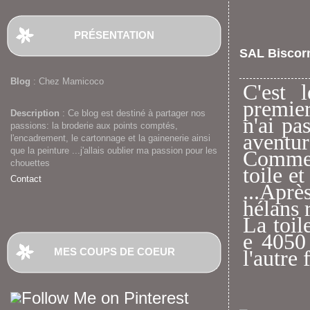
PRÉSENTATION
SAL Biscorn
Blog
: Chez Mamicoco
C'est
premier
Description
: Ce blog est destiné à partager nos
n'ai pa
passions: la broderie aux points comptés,
aventur
l'encadrement, le cartonnage et la gainenerie ainsi
que la peinture ...j'allais oublier ma passion pour les
Comme 
chouettes
toile et
Contact
...Aprè
hélans 
La toil
e 4050
MES COUPS DE COEUR
l'autre