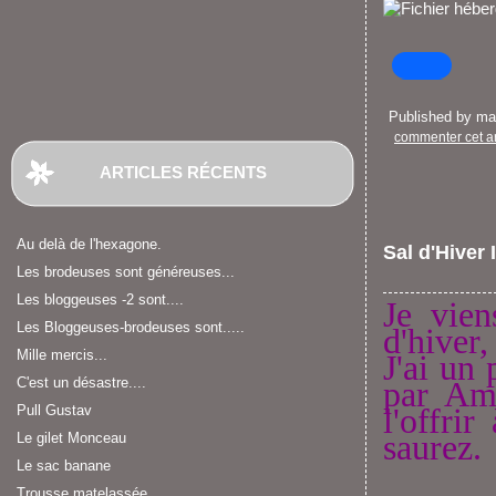
Published by m
commenter cet ar
ARTICLES RÉCENTS
Au delà de l'hexagone.
Sal d'Hiver I
Les brodeuses sont généreuses...
Les bloggeuses -2 sont....
Je vie
Les Bloggeuses-brodeuses sont.....
d'hiver,
Mille mercis...
J'ai un 
C'est un désastre....
par Ami
l'offri
Pull Gustav
saurez.
Le gilet Monceau
Le sac banane
Trousse matelassée