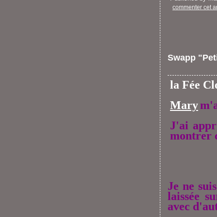
commenter cet ar
Swapp "Petit
la Fée Cl
Mary
m'a
J'ai appr
montrer c
Je ne sui
laissée s
avec d'aut