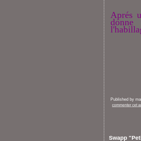
Aprés u
donne 
l'habilla
Published by m
commenter cet ar
Swapp "Peti