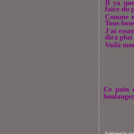
Il ya qu
faire du
Comme ell
Tous bons
J'ai essa
dira plus
Voilà mon
Ce pain 
boulanger
Published by m