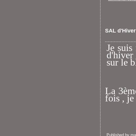
SAL d'Hiver 
Je suis
d'hiver 
sur le 
La 3ème
fois , j
Published by m