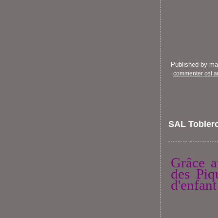
Published by m
commenter cet ar
SAL Tobler
Grâce a
des Piq
d'enfant