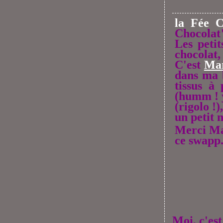
la Fée C
Chocolat
Les petit
chocolat,
C'est
Ma
dans ma b
tissus à
(humm ! y
(rigolo !
un petit 
Merci Mar
ce swapp
Moi, c'est