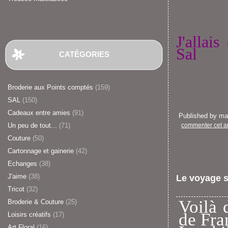
J'allais
Sal
CATÉGORIES
Broderie aux Points comptés
(159)
SAL
(150)
Cadeaux entre amies
(91)
Published by m
Un peu de tout...
(71)
commenter cet ar
Couture
(50)
Cartonnage et gainerie
(42)
Echanges
(38)
J'aime
(38)
Le voyage s
Tricot
(32)
Voilà 
Broderie & Couture
(25)
de Fra
Loisirs créatifs
(17)
Art Floral
(16)