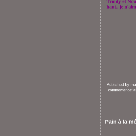
Trinity et Nou
haut...je n'ai
Published by m
commenter cet ar
Pain à la m