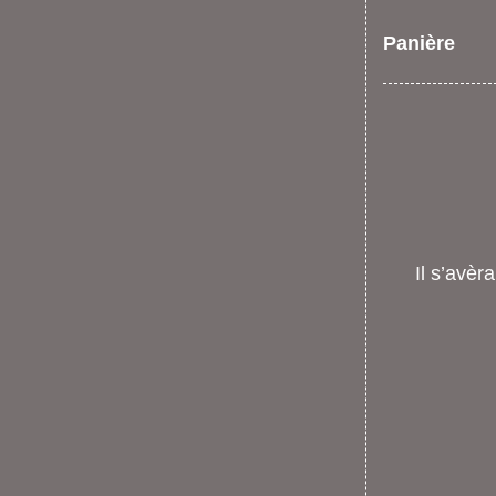
Panière
Il s’avèr