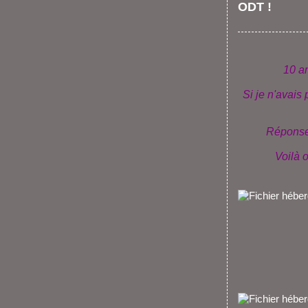
ODT !
10 an
Si je n'avais
Réponse 
Voilà o