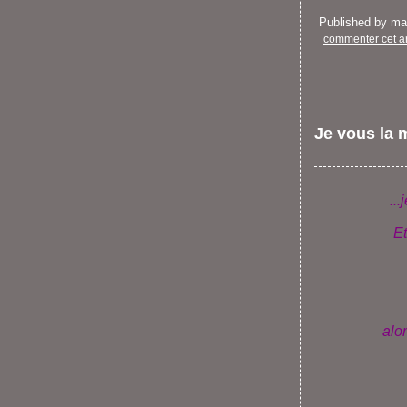
Published by m
commenter cet ar
Je vous la m
..
Et
alo