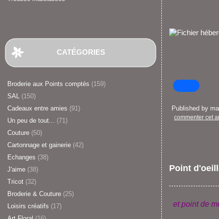
CATÉGORIES
Broderie aux Points comptés
(159)
SAL
(150)
Cadeaux entre amies
(91)
Published by m
commenter cet ar
Un peu de tout...
(71)
Couture
(50)
Cartonnage et gainerie
(42)
Echanges
(38)
Point d'oeil
J'aime
(38)
Tricot
(32)
Broderie & Couture
(25)
et point de m
Loisirs créatifs
(17)
Art Floral
(16)