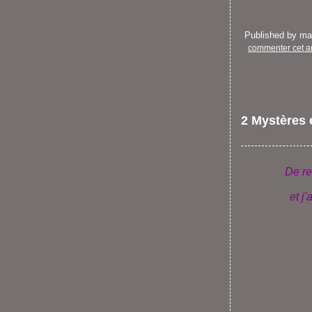
Published by m
commenter cet ar
2 Mystères e
De ret
et j