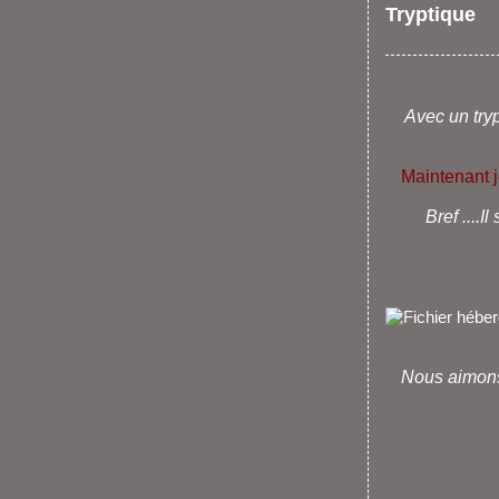
Tryptique
Avec un try
Maintenant je
Bref ....I
Nous aimons l