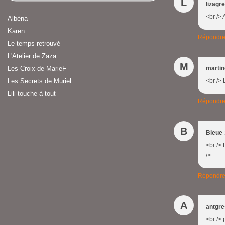
L
lizagr
<br /> 
Albéna
Karen
Répondr
Le temps retrouvé
L'Atelier de Zaza
M
Les Croix de MarieF
martin
Les Secrets de Muriel
<br /> 
Lili touche à tout
Répondr
B
Bleue
<br /> 
/>
Répondr
A
antgr
<br /> 