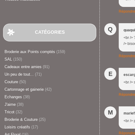
Répondr
Q
quaqu
CATÉGORIES
<br /> 
/> biso
Broderie aux Points comptés
(159)
Répondr
SAL
(150)
Cadeaux entre amies
(91)
E
Un peu de tout...
(71)
escarg
Couture
(50)
<br /> 
Cartonnage et gainerie
(42)
Répondr
Echanges
(38)
J'aime
(38)
M
Tricot
(32)
marief
Broderie & Couture
(25)
<br /> 
Loisirs créatifs
(17)
Répondr
Art Floral
(16)