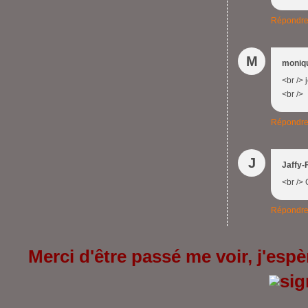
Répondr
M
moniq
<br />
<br />
Répondr
J
Jaffy-
<br /> 
Répondr
Merci d'être passé me voir, j'espèr