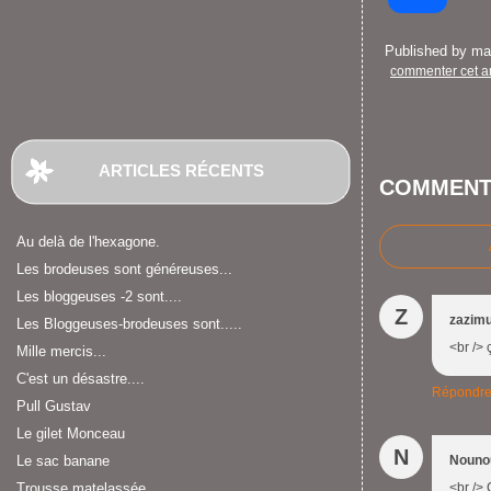
Published by m
commenter cet ar
ARTICLES RÉCENTS
COMMENT
Au delà de l'hexagone.
Les brodeuses sont généreuses...
Les bloggeuses -2 sont....
Z
zazim
Les Bloggeuses-brodeuses sont.....
<br /> 
Mille mercis...
C'est un désastre....
Répondr
Pull Gustav
Le gilet Monceau
N
Le sac banane
Nouno
Trousse matelassée
<br /> 