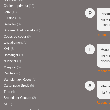
Casier Imprimeur
(12)
Jeux
(11)
P
Piros
Cuisine
(10)
<br /> 
Ballades
(8)
retard 
Broderie Traditionnelle
(8)
Répondr
Coups de coeur
(8)
Encadrement
(8)
T
KAL
(8)
tétard
Hardanger
(7)
<br /> 
Nuancier
(7)
bisous<
Marquoir
(6)
Répondr
Peinture
(6)
Sampler aux Roses
(6)
A
Cartonnage Brodé
(5)
albéna
Tuto
(4)
<br /> 
Broderie et Couture
(2)
Répondr
ATC
(1)