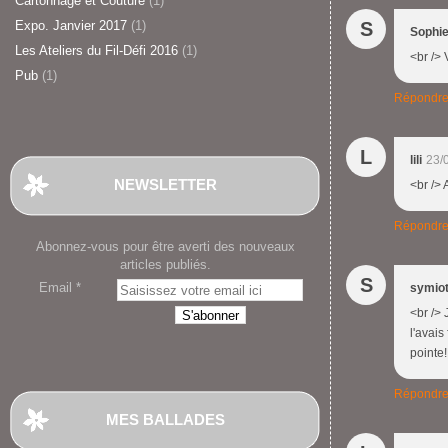
Cartonnage et Couture
(1)
Expo. Janvier 2017
(1)
S
Sophi
Les Ateliers du Fil-Défi 2016
(1)
<br /> 
Pub
(1)
Répondr
L
lili
23/
NEWSLETTER
<br /> 
Répondr
Abonnez-vous pour être averti des nouveaux
articles publiés.
S
Email
symio
<br /> 
l'avais
pointe!
Répondr
MES BALLADES