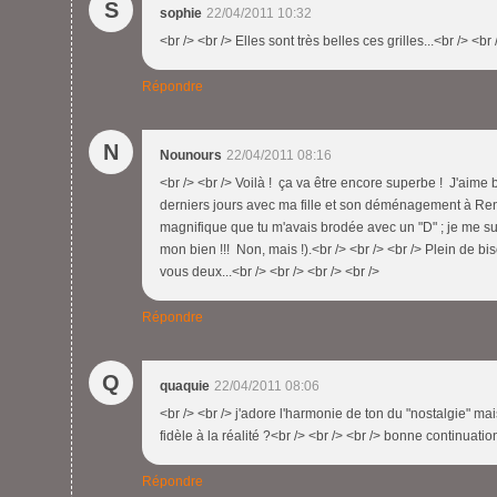
S
sophie
22/04/2011 10:32
<br /> <br /> Elles sont très belles ces grilles...<br /> <br 
Répondre
N
Nounours
22/04/2011 08:16
<br /> <br /> Voilà ! ça va être encore superbe ! J'aime 
derniers jours avec ma fille et son déménagement à Renn
magnifique que tu m'avais brodée avec un "D" ; je me su
mon bien !!! Non, mais !).<br /> <br /> <br /> Plein de 
vous deux...<br /> <br /> <br /> <br />
Répondre
Q
quaquie
22/04/2011 08:06
<br /> <br /> j'adore l'harmonie de ton du "nostalgie" mai
fidèle à la réalité ?<br /> <br /> <br /> bonne continuatio
Répondre