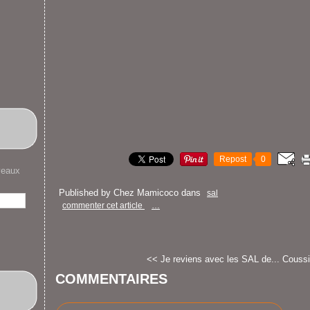
Repost
0
veaux
Published by Chez Mamicoco
dans
sal
commenter cet article
…
<< Je reviens avec les SAL de...
Coussi
COMMENTAIRES