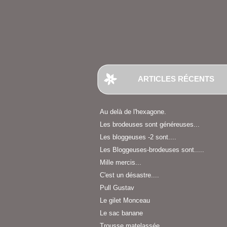
ARTICLES RÉCENTS
Au delà de l'hexagone.
Les brodeuses sont généreuses...
Les bloggeuses -2 sont....
Les Bloggeuses-brodeuses sont.....
Mille mercis...
C'est un désastre....
Pull Gustav
Le gilet Monceau
Le sac banane
Trousse matelassée