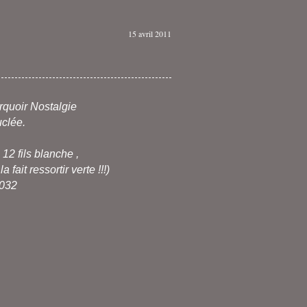
15 avril 2011
rquoir Nostalgie
uclée
.
12 fils blanche ,
fait ressortir verte !!!)
3032