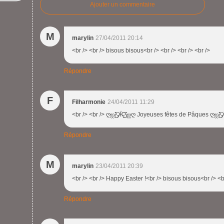
Ajouter un commentaire
M
marylin
27/04/2011 20:14
<br /> <br /> bisous bisous<br /> <br /> <br /> <br />
Répondre
F
Filharmonie
24/04/2011 11:29
<br /> <br /> ღஐƸ̵̡Ӝ̵̨̄Ʒஐღ Joyeuses fêtes de Pâques ღஐƸ̵̡Ӝ̵
Répondre
M
marylin
23/04/2011 20:39
<br /> <br /> Happy Easter !<br /> bisous bisous<br /> <br
Répondre