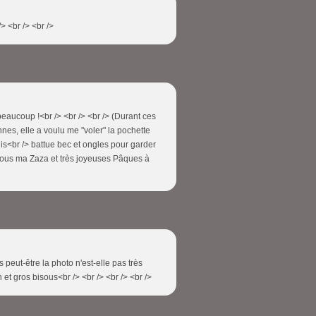
/> <br /> <br />
beaucoup !<br /> <br /> <br /> (Durant ces
es, elle a voulu me "voler" la pochette
is<br /> battue bec et ongles pour garder
bisous ma Zaza et très joyeuses Pâques à
s peut-être la photo n'est-elle pas très
n et gros bisous<br /> <br /> <br /> <br />