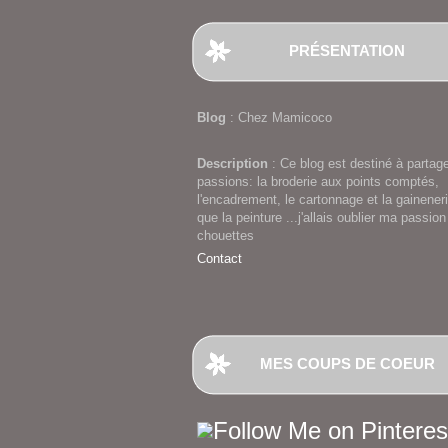
PRÉSENTATION
Blog
: Chez Mamicoco
Description
: Ce blog est destiné à partag
passions: la broderie aux points comptés,
l'encadrement, le cartonnage et la gaineneri
que la peinture ...j'allais oublier ma passion
chouettes
Contact
MES COUPS DE COEUR