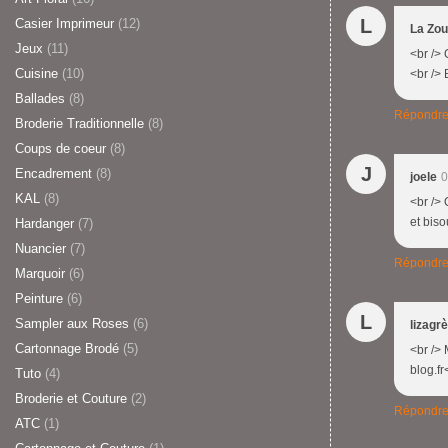
L
Casier Imprimeur
(12)
La Zou
Jeux
(11)
<br /> 
Cuisine
(10)
<br />
Ballades
(8)
Répondr
Broderie Traditionnelle
(8)
Coups de coeur
(8)
J
Encadrement
(8)
joele
0
KAL
(8)
<br /> 
et bis
Hardanger
(7)
Nuancier
(7)
Répondr
Marquoir
(6)
Peinture
(6)
L
Sampler aux Roses
(6)
lizagr
Cartonnage Brodé
(5)
<br /> 
blog.fr
Tuto
(4)
Broderie et Couture
(2)
Répondr
ATC
(1)