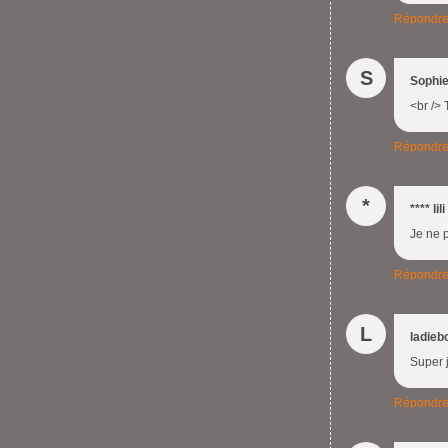
Répondr
S
Sophi
<br /> 
Répondr
*
**** lili
Je ne p
Répondr
L
ladieb
Super 
Répondr