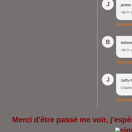
J
janine
<br /> 
Répondr
B
baboo
<br /> 
Répondr
J
Jaffy-f
Charma
Répondr
Merci d'être passé me voir, j'espèr