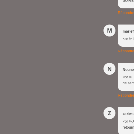
SOIRE
Répondr
M
marief
<br /> 
Répondr
N
Nouno
<br /> 
de sem
Répondr
Z
zazim
<br /> 
retourn