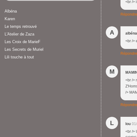
<br /> 
Albéna
Répondr
Karen
Le temps retrouvé
A
albéna
L'Atelier de Zaza
<br /> 
Les Croix de MarieF
Les Secrets de Muriel
Répondr
Lili touche à tout
M
MAMIN
<br />
Z'Homs 
/> MA
Répondr
L
lou
01
<br />