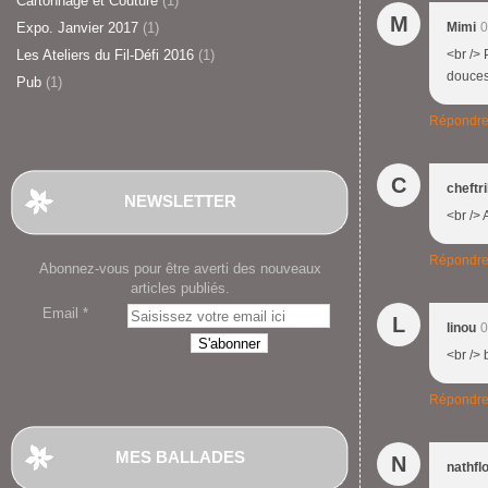
Cartonnage et Couture
(1)
M
Expo. Janvier 2017
(1)
Mimi
0
Les Ateliers du Fil-Défi 2016
(1)
<br />
douces
Pub
(1)
Répondr
C
cheftr
NEWSLETTER
<br /> 
Répondr
Abonnez-vous pour être averti des nouveaux
articles publiés.
Email
L
linou
0
<br /> 
Répondr
MES BALLADES
N
nathfl