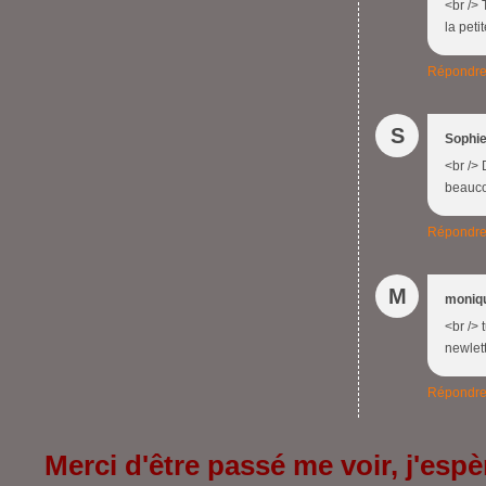
<br />
la peti
Répondr
S
Sophi
<br /> 
beaucou
Répondr
M
moniq
<br /> 
newlett
Répondr
Merci d'être passé me voir, j'espèr