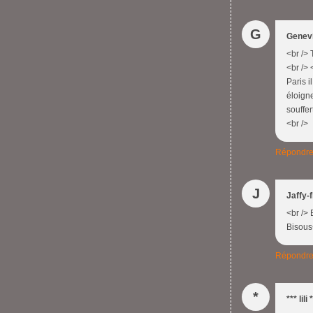
G
Genev
<br /> 
<br /> 
Paris i
éloigne
souffer
<br />
Répondr
J
Jaffy-f
<br /> 
Bisous
Répondr
*
*** lili 