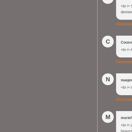
<br /> 
dernie
Répondr
C
Couso
<br /> 
Répondr
N
nuage
<br /> 
Répondr
M
marief
<br /> 
beauco