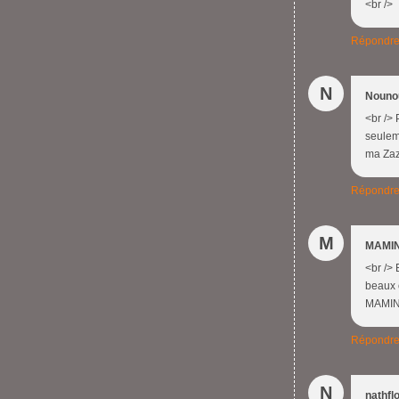
<br />
Répondr
N
Nouno
<br /> 
seuleme
ma Zaza
Répondr
M
MAMIN
<br /> 
beaux o
MAMIN
Répondr
N
nathfl