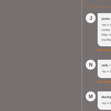
J
janine
<br /> 
contre 
Fête <b
ma fill
Répondr
N
nelly
0
<br /> 
Répondr
M
Mariè
<br /> 