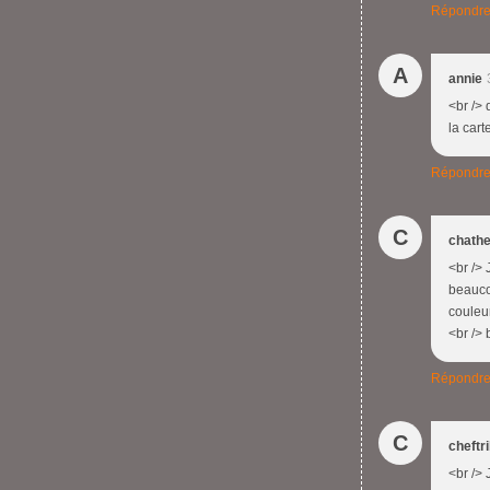
Répondr
A
annie
<br />
la car
Répondr
C
chathe
<br /> 
beaucou
couleur
<br /> 
Répondr
C
cheftr
<br /> 