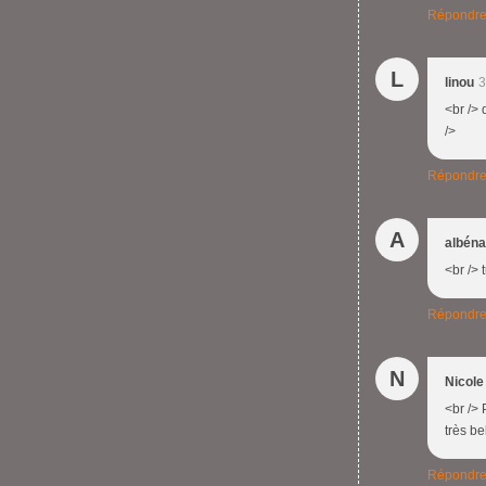
Répondr
L
linou
3
<br /> 
/>
Répondr
A
albéna
<br /> 
Répondr
N
Nicole
<br />
très b
Répondr