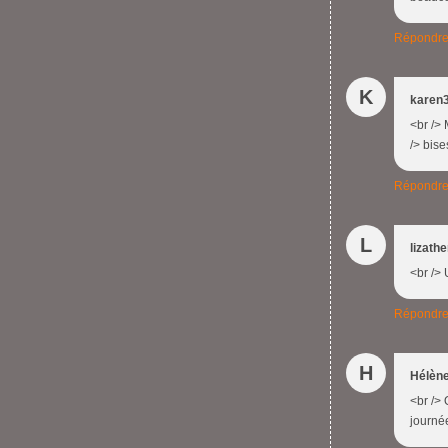
Répondr
K
karen
<br /> 
/> bise
Répondr
L
lizath
<br />
Répondr
H
Hélèn
<br /> 
journée