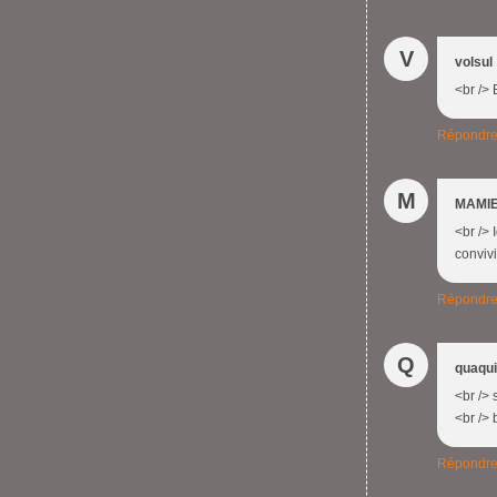
V
volsul
<br /> 
Répondr
M
MAMIE
<br /> 
convivi
Répondr
Q
quaqu
<br /> 
<br /> 
Répondr