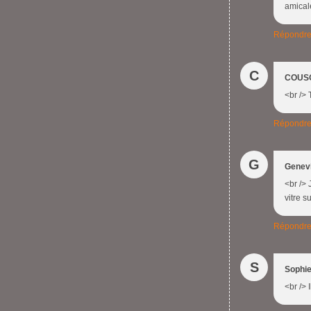
amical
Répondr
C
COUS
<br />
Répondr
G
Genev
<br /> 
vitre s
Répondr
S
Sophi
<br /> 