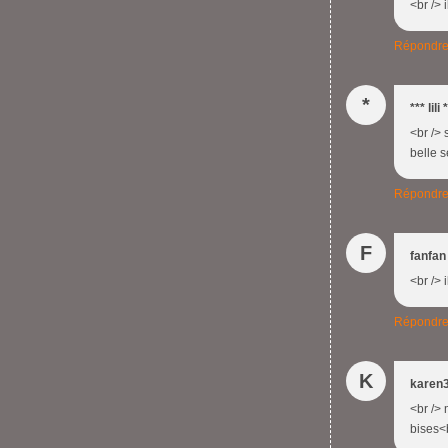
<br /> 
Répondr
*
*** lili 
<br /> 
belle 
Répondr
F
fanfan
<br /> 
Répondr
K
karen
<br /> 
bises<b