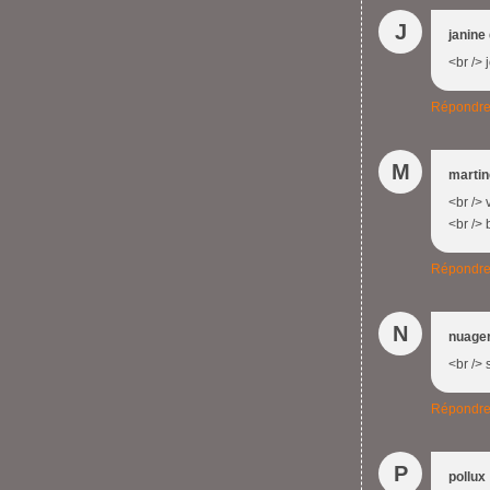
J
janine
<br /> 
Répondr
M
marti
<br /> 
<br /> 
Répondr
N
nuage
<br /> 
Répondr
P
pollux