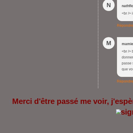
N
nathfl
<br /> 
Répondr
M
mamie
<br />
donner 
passe 
que vo
Répondr
Merci d'être passé me voir, j'espèr