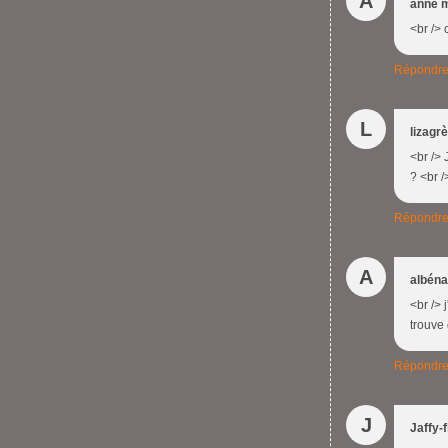
A
anne 
<br /> 
Répondr
L
lizagr
<br /> 
? <br /
Répondr
A
albéna
<br /> 
trouve 
Répondr
J
Jaffy-f