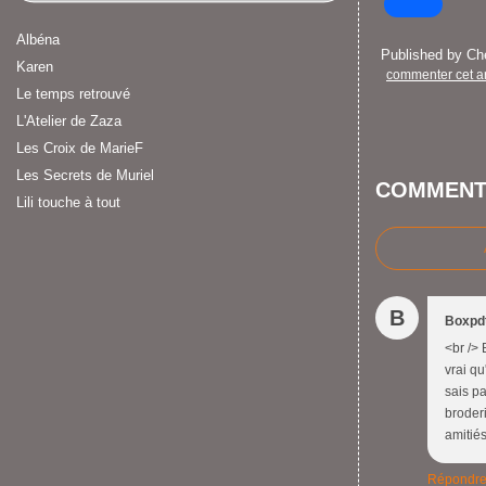
Albéna
Published by C
Karen
commenter cet ar
Le temps retrouvé
L'Atelier de Zaza
Les Croix de MarieF
Les Secrets de Muriel
COMMENT
Lili touche à tout
B
Boxpd
<br /> 
vrai qu
sais p
broderi
amitiés
Répondr