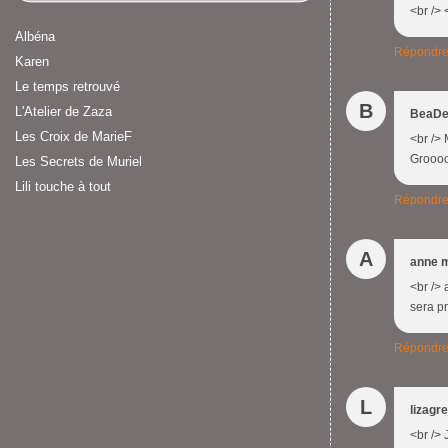
<br /> 
Albéna
Répondr
Karen
Le temps retrouvé
B
L'Atelier de Zaza
BeaDe
Les Croix de MarieF
<br />
Grooooo
Les Secrets de Muriel
Lili touche à tout
Répondr
A
anne 
<br /> 
sera pr
Répondr
L
lizagr
<br /> 