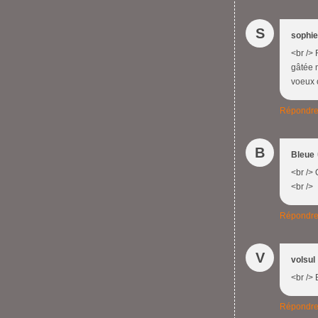
S
sophie
<br /> 
gâtée 
voeux o
Répondr
B
Bleue
<br />
<br />
Répondr
V
volsul
<br />
Répondr