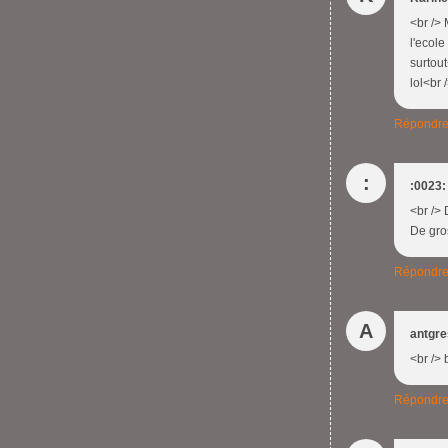
<br /> 
l'ecole
surtout
lol<br 
Répondr
:
:0023: 
<br />
De gros
Répondr
A
antgr
<br />
Répondr