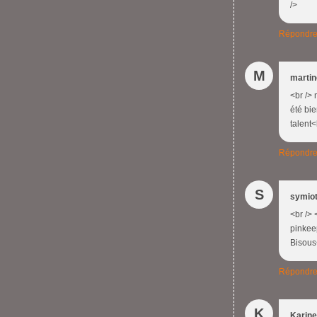
/>
Répondr
M
marti
<br /> 
été bie
talent<
Répondr
S
symio
<br /> 
pinkeep
Bisous<
Répondr
K
Karine