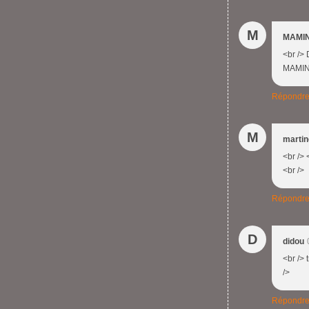
M
MAMIN
<br /> 
MAMINO
Répondr
M
martin
<br /> 
<br />
Répondr
D
didou
<br /> 
/>
Répondr