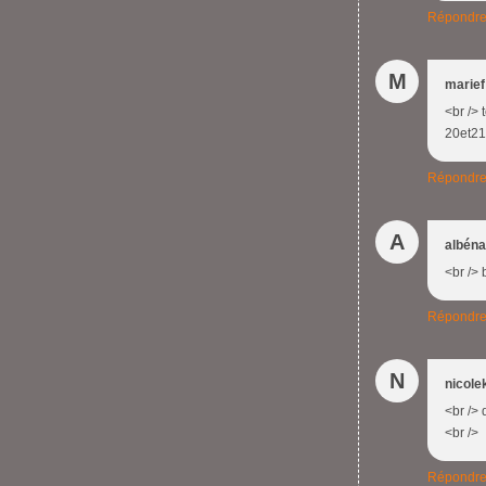
Répondr
M
marief
<br /> 
20et21 
Répondr
A
albéna
<br /> 
Répondr
N
nicole
<br />
<br />
Répondr