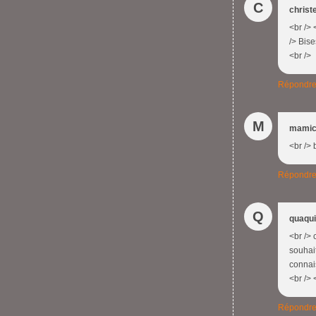
C
christe
<br /> 
/> Bise
<br />
Répondr
M
mamic
<br /> 
Répondr
Q
quaqu
<br /> 
souhait
connais
<br /> 
Répondr