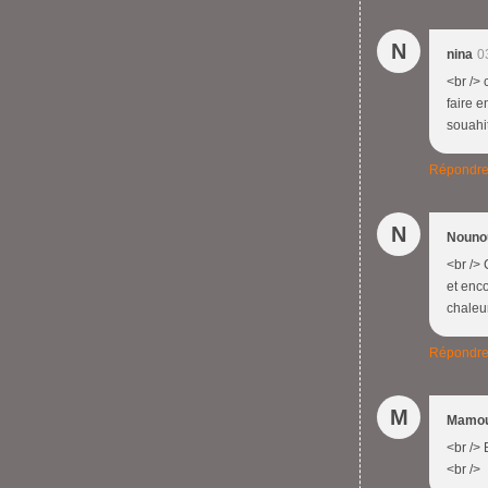
N
nina
0
<br /> 
faire e
souahit
Répondr
N
Nouno
<br /> 
et enco
chaleur
Répondr
M
Mamo
<br /> 
<br />