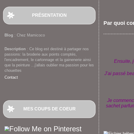
PRÉSENTATION
Par quoi c
Blog
: Chez Mamicoco
Description
: Ce blog est destiné à partager nos
passions: la broderie aux points comptés,
l'encadrement, le cartonnage et la gainenerie ainsi
Ensuite, 
que la peinture ...j'allais oublier ma passion pour les
chouettes
J'ai passé be
Contact
Je commence
sachet parfum
MES COUPS DE COEUR