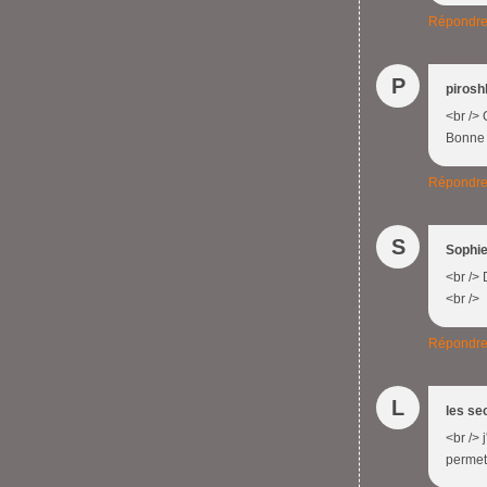
Répondr
P
pirosh
<br /> 
Bonne a
Répondr
S
Sophi
<br />
<br />
Répondr
L
les se
<br /> 
permett