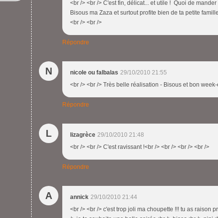
<br /> <br /> C'est fin, délicat... et utile ! Quoi de mander
Bisous ma Zaza et surtout profite bien de ta petite famill
<br /> <br />
Répondre
N
nicole ou falbalas
29/10/2010 21:55
<br /> <br /> Très belle réalisation - Bisous et bon week-
Répondre
L
lizagrèce
29/10/2010 21:48
<br /> <br /> C'est ravissant !<br /> <br /> <br /> <br />
Répondre
A
annick
29/10/2010 21:44
<br /> <br /> c'est trop joli ma choupette !!! tu as raison p