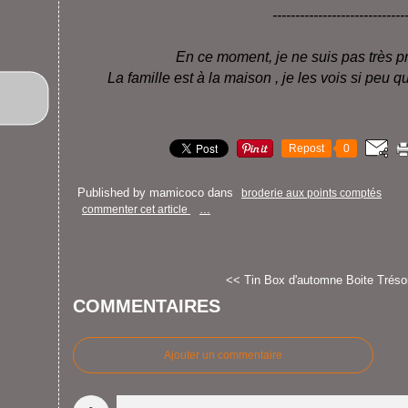
-----------------------------
En ce moment, je ne suis pas très p
La famille est à la maison , je les vois si peu 
Repost
0
Published by mamicoco
dans
broderie aux points comptés
commenter cet article
…
<< Tin Box d'automne
Boite Tréso
COMMENTAIRES
Ajouter un commentaire