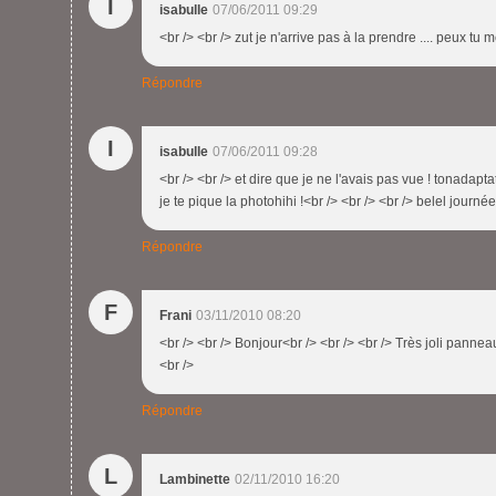
I
isabulle
07/06/2011 09:29
<br /> <br /> zut je n'arrive pas à la prendre .... peux tu 
Répondre
I
isabulle
07/06/2011 09:28
<br /> <br /> et dire que je ne l'avais pas vue ! tonadapta
je te pique la photohihi !<br /> <br /> <br /> belel journée
Répondre
F
Frani
03/11/2010 08:20
<br /> <br /> Bonjour<br /> <br /> <br /> Très joli panneau
<br />
Répondre
L
Lambinette
02/11/2010 16:20