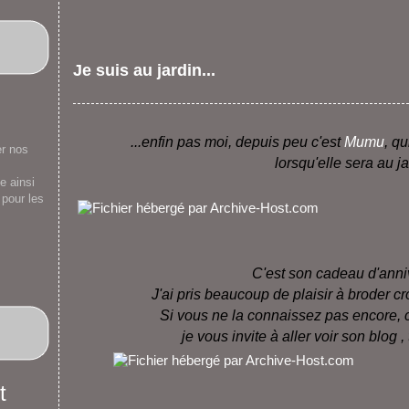
Je suis au jardin...
...enfin pas moi, depuis peu c'est
Mumu
, qu
er nos
lorsqu'elle sera au ja
e ainsi
 pour les
C'est son cadeau d'anni
J'ai pris beaucoup de plaisir à broder c
Si vous ne la connaissez pas encore, c
je vous invite à aller voir son blog ,