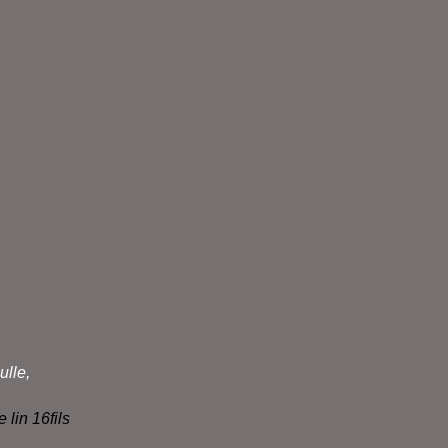
ulle,
e lin 16fils