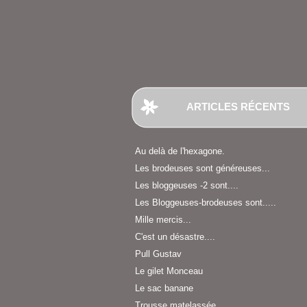
ARTICLES RÉCENTS
Au delà de l'hexagone.
Les brodeuses sont généreuses...
Les bloggeuses -2 sont....
Les Bloggeuses-brodeuses sont.....
Mille mercis...
C'est un désastre....
Pull Gustav
Le gilet Monceau
Le sac banane
Trousse matelassée