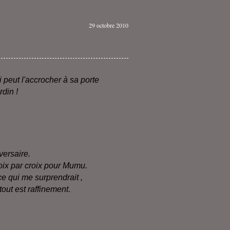
29 octobre 2010
i peut l'accrocher à sa porte
rdin !
versaire.
roix par croix pour Mumu.
e qui me surprendrait ,
 tout est raffinement
.