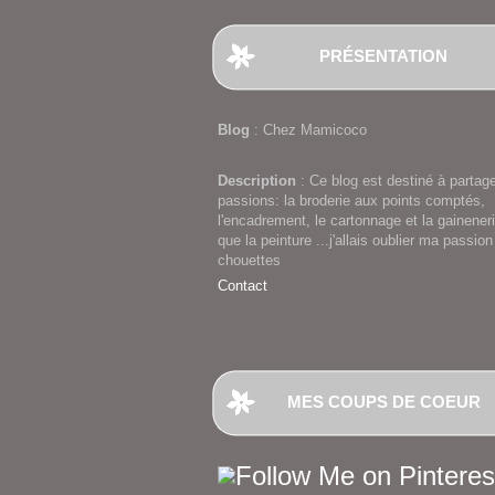
PRÉSENTATION
Blog
: Chez Mamicoco
Description
: Ce blog est destiné à partag
passions: la broderie aux points comptés,
l'encadrement, le cartonnage et la gaineneri
que la peinture ...j'allais oublier ma passion
chouettes
Contact
MES COUPS DE COEUR