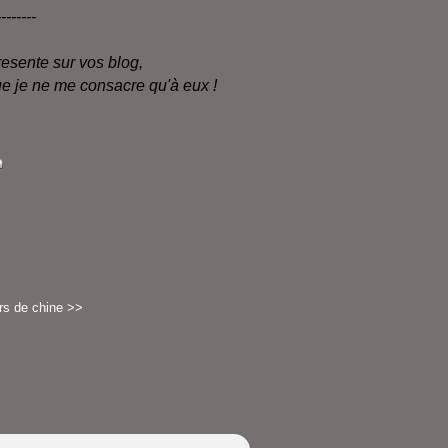
--------
resente sur vos blog,
que je ne me consacre qu'à eux !
rs de chine >>