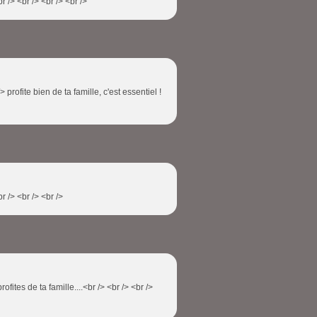
r /> <br /> <br /> <br />
 /> profite bien de ta famille, c'est essentiel !
r /> <br /> <br />
rofites de ta famille....<br /> <br /> <br />