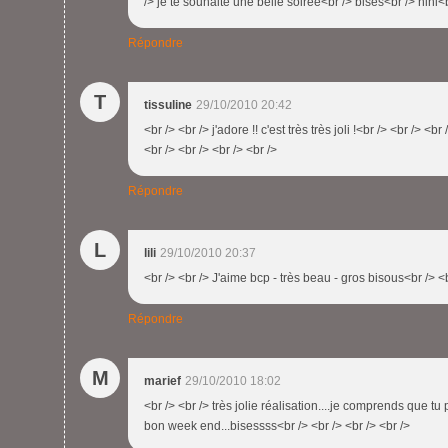
/> je te souhaite une belle soirée<br /> bises<br /> nini<b
Répondre
T
tissuline
29/10/2010 20:42
<br /> <br /> j'adore !! c'est très très joli !<br /> <br /> <br
<br /> <br /> <br /> <br />
Répondre
L
lili
29/10/2010 20:37
<br /> <br /> J'aime bcp - très beau - gros bisous<br /> <b
Répondre
M
marief
29/10/2010 18:02
<br /> <br /> très jolie réalisation....je comprends que tu p
bon week end...bisessss<br /> <br /> <br /> <br />