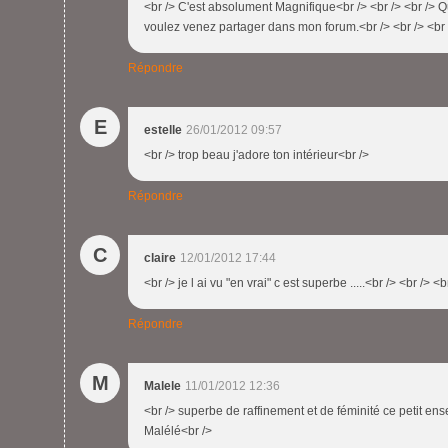
<br /> C'est absolument Magnifique<br /> <br /> <br /> Que
voulez venez partager dans mon forum.<br /> <br /> <br 
Répondre
E
estelle
26/01/2012 09:57
<br /> trop beau j'adore ton intérieur<br />
Répondre
C
claire
12/01/2012 17:44
<br /> je l ai vu "en vrai" c est superbe .....<br /> <br /> 
Répondre
M
Malele
11/01/2012 12:36
<br /> superbe de raffinement et de féminité ce petit ens
Malélé<br />