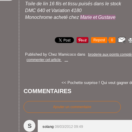
Toile de lin 16 fils et tissu puisés dans le stock
DMC 640 et Variation 4180
Monochrome acheté chez
Marie et Gustave
Repost
0
Published by Chez Mamicoco
dans
broderie aux points compté
commenter cet article
…
<< Pochette surprise !
Qui veut gagner de
COMMENTAIRES
Ajouter un commentaire
S
solang
08/03/2012 09:49