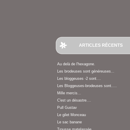
ARTICLES RÉCENTS
Au delà de l'hexagone.
Les brodeuses sont généreuses...
Les bloggeuses -2 sont....
Les Bloggeuses-brodeuses sont.....
Mille mercis...
C'est un désastre....
Pull Gustav
Le gilet Monceau
Le sac banane
Trousse matelassée