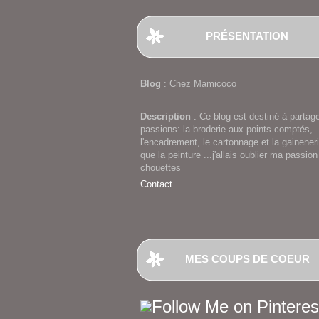
PRÉSENTATION
Blog
: Chez Mamicoco
Description
: Ce blog est destiné à partag
passions: la broderie aux points comptés,
l'encadrement, le cartonnage et la gaineneri
que la peinture ...j'allais oublier ma passion
chouettes
Contact
MES COUPS DE COEUR