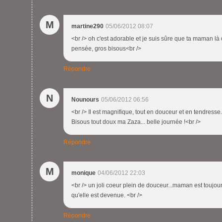
M
martine290
05/06/2012 08:07
<br /> oh c'est adorable et je suis sûre que ta maman là 
pensée, gros bisous<br />
Répondre
N
Nounours
05/06/2012 06:56
<br /> Il est magnifique, tout en douceur et en tendresse.
Bisous tout doux ma Zaza... belle journée !<br />
Répondre
M
monique
04/06/2012 22:03
<br /> un joli coeur plein de douceur...maman est toujours
qu'elle est devenue. <br />
Répondre