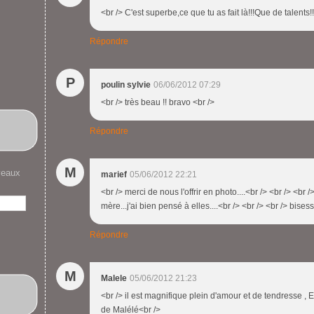
<br /> C'est superbe,ce que tu as fait là!!!Que de talents!
Répondre
P
poulin sylvie
06/06/2012 07:29
<br /> très beau !! bravo <br />
Répondre
M
veaux
marief
05/06/2012 22:21
<br /> merci de nous l'offrir en photo....<br /> <br /> <br 
mère...j'ai bien pensé à elles....<br /> <br /> <br /> bises
Répondre
M
Malele
05/06/2012 21:23
<br /> il est magnifique plein d'amour et de tendresse , El
de Malélé<br />