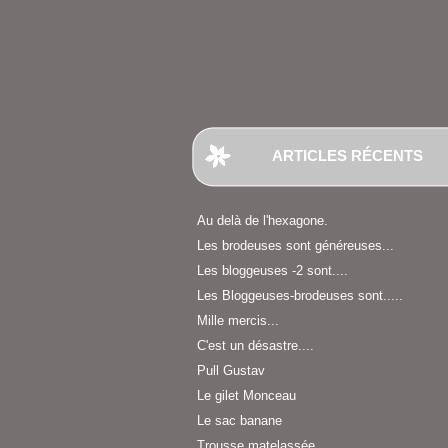
ARTICLES RÉCENTS
Au delà de l'hexagone.
Les brodeuses sont généreuses...
Les bloggeuses -2 sont....
Les Bloggeuses-brodeuses sont.....
Mille mercis...
C'est un désastre....
Pull Gustav
Le gilet Monceau
Le sac banane
Trousse matelassée