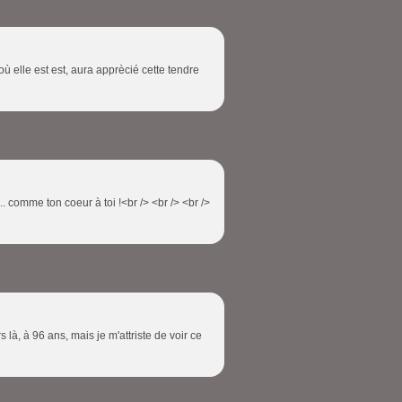
où elle est est, aura apprècié cette tendre
.. comme ton coeur à toi !<br /> <br /> <br />
 là, à 96 ans, mais je m'attriste de voir ce