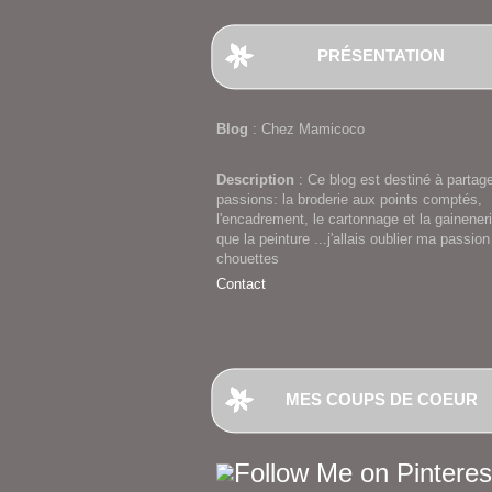
PRÉSENTATION
Blog
: Chez Mamicoco
Description
: Ce blog est destiné à partag
passions: la broderie aux points comptés,
l'encadrement, le cartonnage et la gaineneri
que la peinture ...j'allais oublier ma passion
chouettes
Contact
MES COUPS DE COEUR