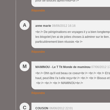
pour de douces après-midi<br />
Répondre
A
anne marie
08/06/2012 16:16
<br /> De périgrinations en voyages il y a bien longtem
les blogs!et j'en ai de jolies choses à admirer sur le tien.
particulièrement bien réussie.<br />
Répondre
M
MAMINOU - Le T Tit Monde de maminou
07/06/2012 1
<br /> Ohh qu'il est beau ce coeur<br /> <br /> <br /> Et
haut, peut être l'a t-elle reçu<br /> <br /> <br /> Bisous 
<br /> <br /> <br /> MAMINOU<br />
Répondre
C
COUSON
06/06/2012 22:01