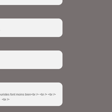
>
leuristes font moins bien<br /> <br /> <br />
> <br />