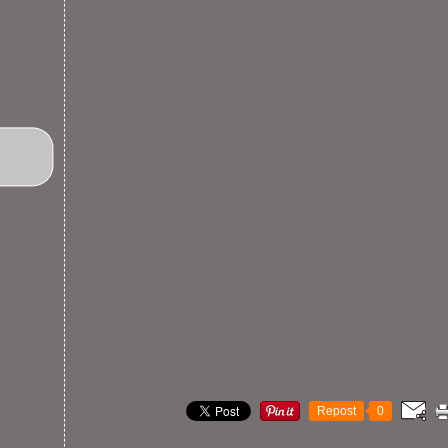
Repost
0