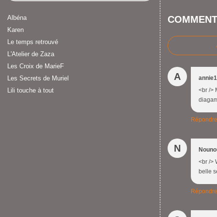
Albéna
COMMENT
Karen
Le temps retrouvé
L'Atelier de Zaza
Les Croix de MarieF
A
Les Secrets de Muriel
annie
Lili touche à tout
<br /> 
diagamm
Répondr
N
Nouno
<br /> 
belle s
Répondr