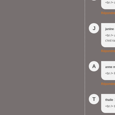
<br /> 
Répondr
J
janine
<br /> 
c'est r
Répondr
A
anne 
<br /> 
Répondr
T
thalie
<br /> 