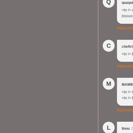
Q
quaqu
<br /> 
bisous
Répondr
C
cheftr
<br /> 
Répondr
M
MAMIN
<br /> 
<br /> 
Répondr
L
linou
2