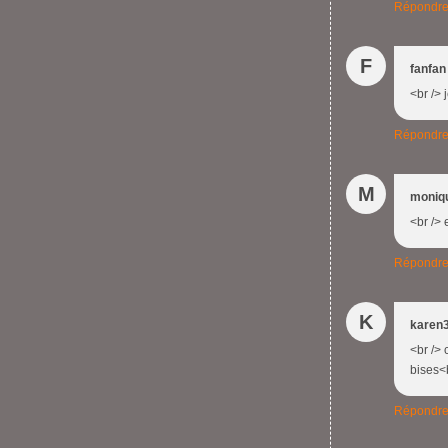
Répondr
F
fanfan
<br /> 
Répondr
M
moniq
<br /> 
Répondr
K
karen
<br /> 
bises<b
Répondr