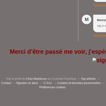
Répondr
M
Mamyl
<br /> 
Répondr
Merci d'être passé me voir, j'espèr
Voir le profil de
Chez Mamicoco
sur le portail Overblog
Top articles
Contact
Signaler un abus
C.G.U.
Cookies et données personnelles
Préférences cookies