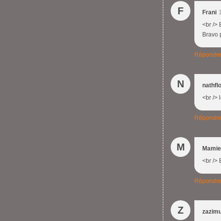
F
Frani
<br /> 
Bravo p
Répondr
N
nathfl
<br /> 
Répondr
M
Mamie
<br /> 
Répondr
Z
zazim