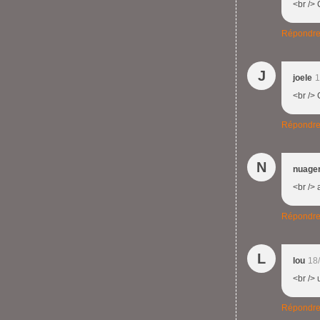
<br /> 
Répondr
J
joele
1
<br /> 
Répondr
N
nuage
<br /> 
Répondr
L
lou
18
<br /> 
Répondr