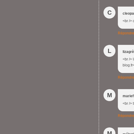
C
cleopa
<br /> 
Répondr
L
lizagr
<br /> 
blog.fr
Répondr
M
marief
<br /> 
Répondr
M