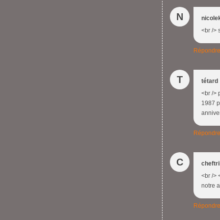
N
nicole
<br /> 
Répondr
T
tétard
<br /> 
1987 ps
anniver
Répondr
C
cheftr
<br /> 
notre a
Répondr