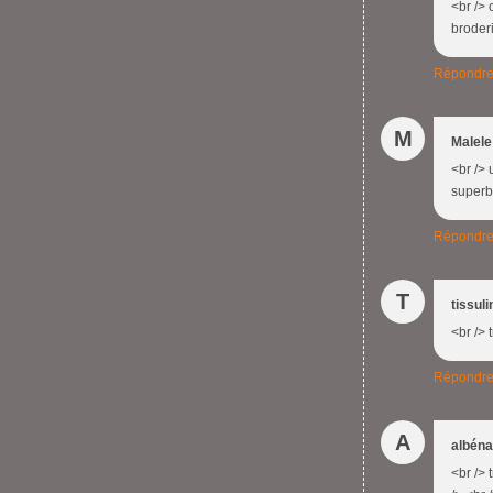
<br /> 
broderi
Répondr
M
Malele
<br /> 
superb
Répondr
T
tissuli
<br /> 
Répondr
A
albéna
<br /> 