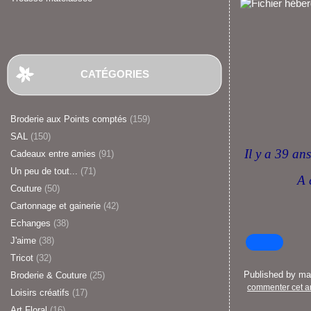
CATÉGORIES
Broderie aux Points comptés
(159)
SAL
(150)
Il y a 39 ans
Cadeaux entre amies
(91)
Un peu de tout...
(71)
A 
Couture
(50)
Cartonnage et gainerie
(42)
Echanges
(38)
J'aime
(38)
Tricot
(32)
Published by m
Broderie & Couture
(25)
commenter cet ar
Loisirs créatifs
(17)
Art Floral
(16)