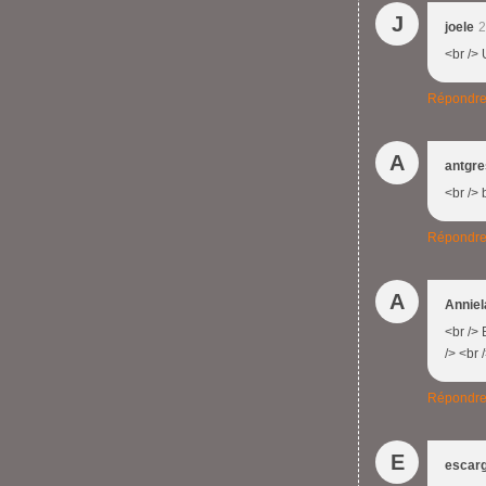
J
joele
2
<br /> 
Répondr
A
antgr
<br /> 
Répondr
A
Annie
<br /> 
/> <br 
Répondr
E
escarg