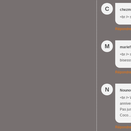
C
chezm
<br /> 
Répondr
M
marief
<br /> 
bisesss
Répondr
N
Nouno
<br />
anniver
Pas jus
Coco...
Répondr