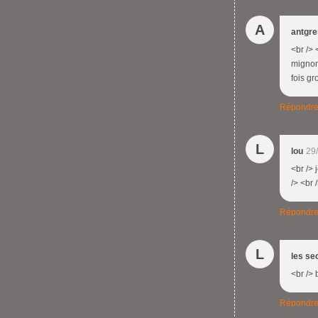
A
antgr
<br /> 
mignonn
fois gr
Répondr
L
lou
29
<br />
/> <br 
Répondr
L
les se
<br /> 
Répondr