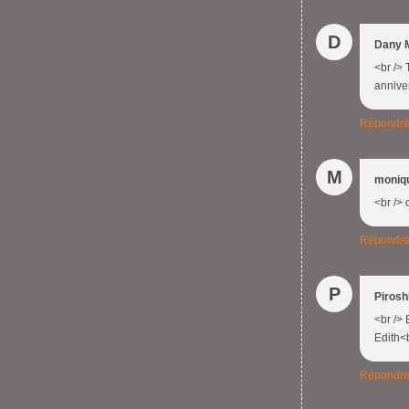
D
Dany 
<br /> 
anniver
Répondr
M
moniq
<br /> 
Répondr
P
Piros
<br /> 
Edith<b
Répondr