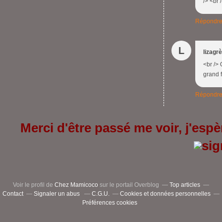
/> <br 
Répondr
L
lizagr
<br />
grand f
Répondr
Merci d'être passé me voir, j'espèr
Voir le profil de
Chez Mamicoco
sur le portail Overblog
Top articles
Contact
Signaler un abus
C.G.U.
Cookies et données personnelles
Préférences cookies