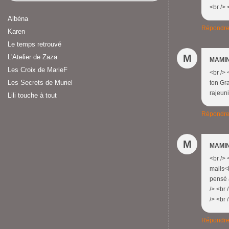
<br /> 
Albéna
Répondr
Karen
Le temps retrouvé
M
L'Atelier de Zaza
MAMIN
Les Croix de MarieF
<br /> 
Les Secrets de Muriel
ton Gra
rajeuni
Lili touche à tout
Répondr
M
MAMIN
<br /> 
mails<b
pensé a
/> <br 
/> <br 
Répondr