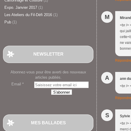
Cartonnage et Couture
(1)
Expo. Janvier 2017
(1)
Les Ateliers du Fil-Défi 2016
(1)
M
Mirand
Pub
(1)
<br /> 
qui jai
cette<b
ne vais
bonnes 
NEWSLETTER
Répondr
Abonnez-vous pour être averti des nouveaux
A
articles publiés.
ann d
Email
<br /> 
Répondr
S
Sylvie
MES BALLADES
<br /> 
merci d