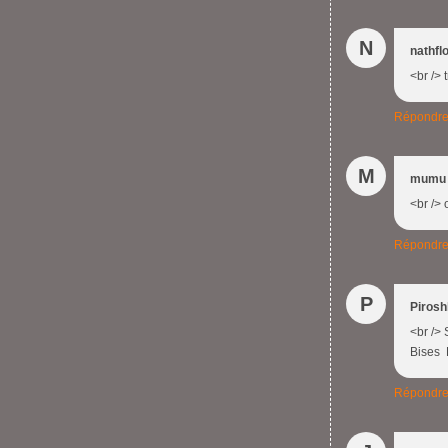
N
nathfl
<br /> 
Répondr
M
mumu 
<br /> 
Répondr
P
Pirosh
<br /> 
Bises E
Répondr