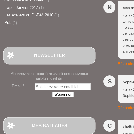
Cartonnage et Couture
(1)
N
Expo. Janvier 2017
(1)
nina d
Les Ateliers du Fil-Défi 2016
(1)
<br />
toi, je
Pub
(1)
ne saur
délicat
dès que
prochai
amitiés
NEWSLETTER
Répondr
Abonnez-vous pour être averti des nouveaux
articles publiés.
S
Sophi
Email
<br /> 
Sophie<
Répondr
C
MES BALLADES
cheftr