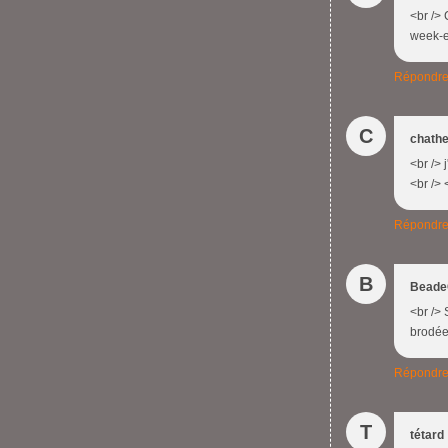
<br /> 
week-en
Répondr
C
chathe
<br />
<br /> 
Répondr
B
Beade
<br /> 
brodées
Répondr
T
tétard