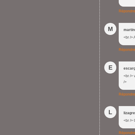
Répondr
M
martin
<br /> 
Répondr
E
escarg
<br />
/>
Répondr
L
lizagr
<br /> C
Répondr