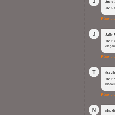
J
Joele
<br /> 
Répondr
J
Jaffy-
<br /> 
élegant
Répondr
T
tissuli
<br />
biseau 
Répondr
N
nina d