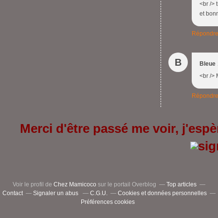
<br /> 
et bonn
Répondr
B
Bleue
<br /> 
Répondr
Merci d'être passé me voir, j'espèr
Voir le profil de
Chez Mamicoco
sur le portail Overblog
Top articles
Contact
Signaler un abus
C.G.U.
Cookies et données personnelles
Préférences cookies