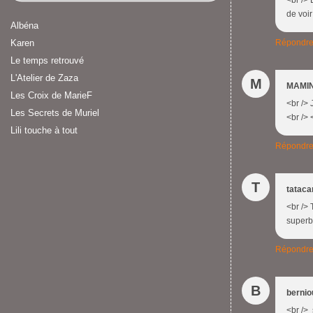
<br /> 
de voir
Albéna
Karen
Répondr
Le temps retrouvé
L'Atelier de Zaza
M
MAMIN
Les Croix de MarieF
<br /> 
Les Secrets de Muriel
<br /> 
Lili touche à tout
Répondr
T
tatac
<br /> 
superbe
Répondr
B
bernio
<br /> 