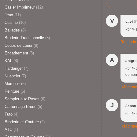
Casier Imprimeur
(12)
Jeux
(11)
V
vavi
0
Cuisine
(10)
<br /> 
Ballades
(8)
Broderie Traditionnelle
(8)
Répondr
Coups de coeur
(8)
Encadrement
(8)
A
KAL
(8)
antgr
Hardanger
(7)
<br /> 
demena
Nuancier
(7)
Marquoir
(6)
Répondr
Peinture
(6)
Sampler aux Roses
(6)
J
Janou
Cartonnage Brodé
(5)
<br /> 
Tuto
(4)
Broderie et Couture
(2)
Répondr
ATC
(1)