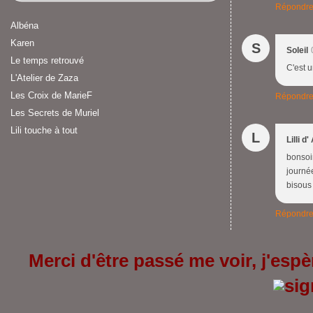
Répondr
Albéna
Karen
S
Soleil
Le temps retrouvé
C'est u
L'Atelier de Zaza
Les Croix de MarieF
Répondr
Les Secrets de Muriel
Lili touche à tout
L
Lilli d
bonsoir
journée
bisous 
Répondr
Merci d'être passé me voir, j'espèr