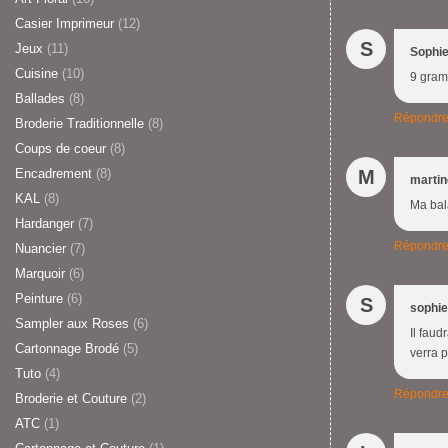
Casier Imprimeur
(12)
S
Jeux
(11)
Sophi
Cuisine
(10)
9 gram
Ballades
(8)
Répondr
Broderie Traditionnelle
(8)
Coups de coeur
(8)
Encadrement
(8)
M
martin
KAL
(8)
Ma bal
Hardanger
(7)
Répondr
Nuancier
(7)
Marquoir
(6)
Peinture
(6)
S
sophie
Sampler aux Roses
(6)
Il fau
Cartonnage Brodé
(5)
verra p
Tuto
(4)
Répondr
Broderie et Couture
(2)
ATC
(1)