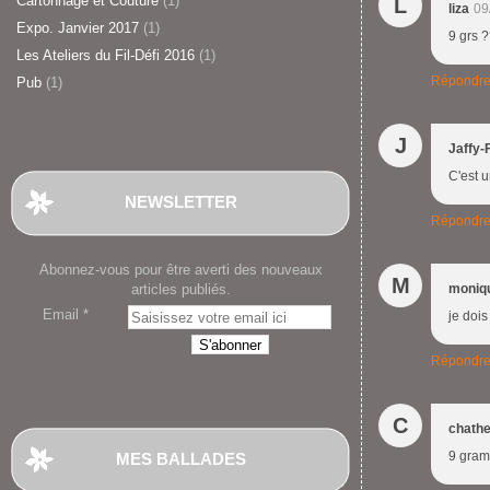
Cartonnage et Couture
(1)
L
liza
09
Expo. Janvier 2017
(1)
9 grs 
Les Ateliers du Fil-Défi 2016
(1)
Répondr
Pub
(1)
J
Jaffy-
C'est u
NEWSLETTER
Répondr
Abonnez-vous pour être averti des nouveaux
M
articles publiés.
moniq
Email
je dois
Répondr
C
chathe
9 gram
MES BALLADES