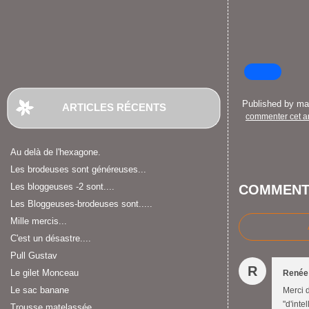
Published by m
ARTICLES RÉCENTS
commenter cet ar
Au delà de l'hexagone.
Les brodeuses sont généreuses...
Les bloggeuses -2 sont....
COMMENT
Les Bloggeuses-brodeuses sont.....
Mille mercis...
C'est un désastre....
Pull Gustav
R
Le gilet Monceau
Renée
Le sac banane
Merci d
"d'inte
Trousse matelassée