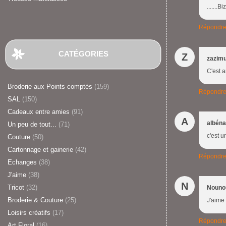
.......
Répondr
CATÉGORIES
Z
zazim
C'est 
Broderie aux Points comptés
(159)
Répondr
SAL
(150)
Cadeaux entre amies
(91)
A
albéna
Un peu de tout...
(71)
c'est u
Couture
(50)
Cartonnage et gainerie
(42)
Répondr
Echanges
(38)
J'aime
(38)
N
Tricot
(32)
Nouno
Broderie & Couture
(25)
J'aime 
Loisirs créatifs
(17)
Répondr
Art Floral
(16)