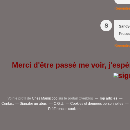
Répondr
S
Sandy
Presque
Répondr
Merci d'être passé me voir, j'espèr
Voir le profil de
Chez Mamicoco
sur le portail Overblog
Top articles
Contact
Signaler un abus
C.G.U.
Cookies et données personnelles
Préférences cookies