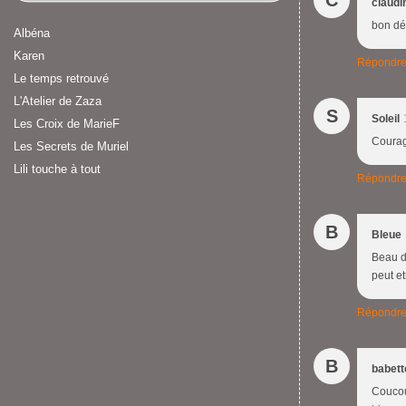
C
claudi
bon déb
Albéna
Karen
Répondr
Le temps retrouvé
L'Atelier de Zaza
S
Soleil
Les Croix de MarieF
Courage
Les Secrets de Muriel
Lili touche à tout
Répondr
B
Bleue
Beau dé
peut et
Répondr
B
babett
Coucou