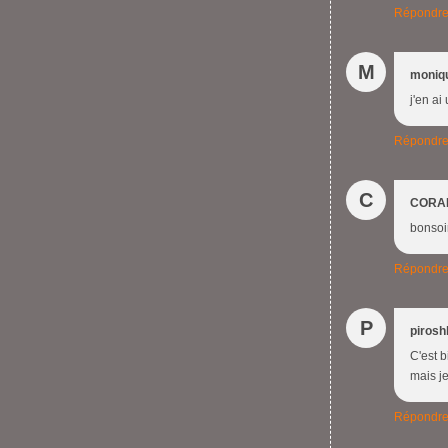
Répondr
M
moniq
j'en ai
Répondr
C
CORA
bonsoir
Répondr
P
pirosh
C'est b
mais je
Répondr