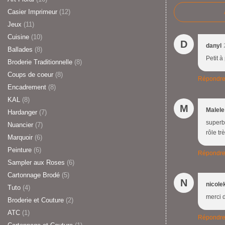
Casier Imprimeur
(12)
Jeux
(11)
Cuisine
(10)
D
danyl
Ballades
(8)
Petit à
Broderie Traditionnelle
(8)
Coups de coeur
(8)
Répondr
Encadrement
(8)
KAL
(8)
M
Malele
Hardanger
(7)
superbe
Nuancier
(7)
rôle tr
Marquoir
(6)
Peinture
(6)
Répondr
Sampler aux Roses
(6)
Cartonnage Brodé
(5)
N
nicole
Tuto
(4)
merci 
Broderie et Couture
(2)
ATC
(1)
Répondr