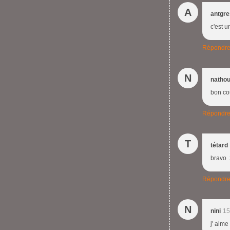
A
antgr
c'est 
Répondr
N
natho
bon cou
Répondr
T
tétard
bravo z
Répondr
N
nini
15
j' aim