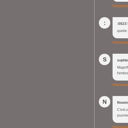
Répondr
:
:0023:
quelle 
Répondr
S
sophie
Magnifi
t'embr
Répondr
N
Nouno
C'est u
journée
Répondr