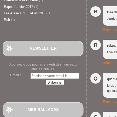
Cartonnage et Couture
(1)
Expo. Janvier 2017
(1)
B
Bea d
Les Ateliers du Fil-Défi 2016
(1)
J'arriv
Pub
(1)
Répondr
R
rejane
NEWSLETTER
Il va 
Répondr
Abonnez-vous pour être averti des nouveaux
articles publiés.
Email
Q
quaqu
tu es p
qui m'a
Répondr
MES BALLADES