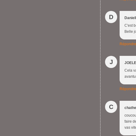
D
Daniel
C'est b
Belle j
Répondr
J
JOEL
Cela va
avantur
Répondr
C
chathe
coucou!
faire d
vas vit