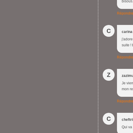
bisou
Répondr
C
carina
j'adore
suite !
Répondr
Z
zazim
Je vien
mon ret
Répondr
C
cheftr
Qui va 