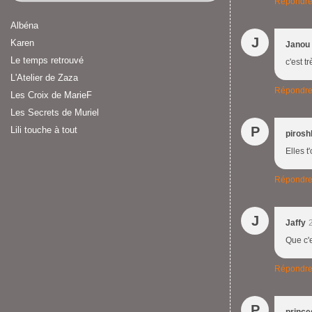
Répondr
Albéna
J
Karen
Janou
Le temps retrouvé
c'est t
L'Atelier de Zaza
Répondr
Les Croix de MarieF
Les Secrets de Muriel
P
Lili touche à tout
pirosh
Elles t
Répondr
J
Jaffy
Que c'e
Répondr
P