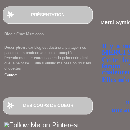
PRÉSENTATION
Merci Symio
Blog
: Chez Mamicoco
Il y a u
Description
: Ce blog est destiné à partager nos
MERCI S
passions: la broderie aux points comptés,
l'encadrement, le cartonnage et la gainenerie ainsi
Cette fo
que la peinture ...j'allais oublier ma passion pour les
forum "
chouettes
chaleure
Contact
Elles m'o
u
MES COUPS DE COEUR
une ad