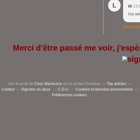
L
lili
23/
Oui ado
Répondr
Merci d'être passé me voir, j'espèr
Voir le profil de
Chez Mamicoco
sur le portail Overblog
Top articles
Contact
Signaler un abus
C.G.U.
Cookies et données personnelles
Préférences cookies