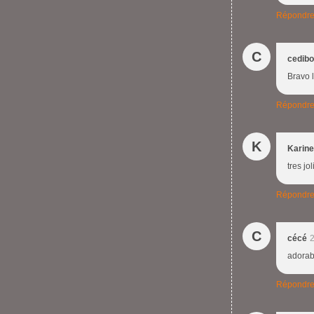
Répondr
C
cedibo
Bravo l
Répondr
K
Karine
tres jo
Répondr
C
cécé
2
adorabl
Répondr