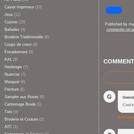
Casier Imprimeur
(12)
Jeux
(11)
Cuisine
(10)
Published by m
Ballades
(8)
commenter cet ar
Broderie Traditionnelle
(8)
Coups de coeur
(8)
Encadrement
(8)
KAL
(8)
COMMENT
Hardanger
(7)
Nuancier
(7)
Marquoir
(6)
Peinture
(6)
G
Sampler aux Roses
(6)
Gwend
Cartonnage Brodé
(5)
C'est t
Tuto
(4)
Répondr
Broderie et Couture
(2)
ATC
(1)