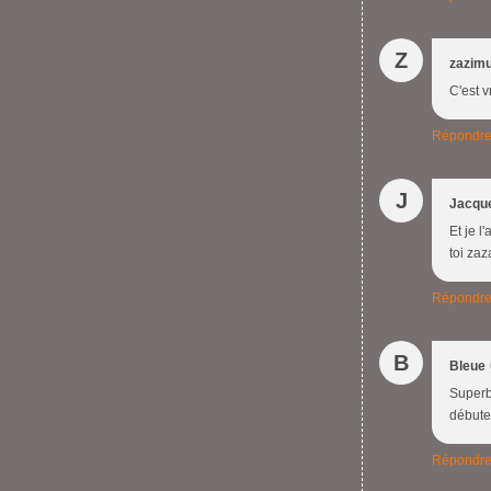
Z
zazim
C'est v
Répondr
J
Jacque
Et je l
toi zaz
Répondr
B
Bleue
Superbe
débute
Répondr