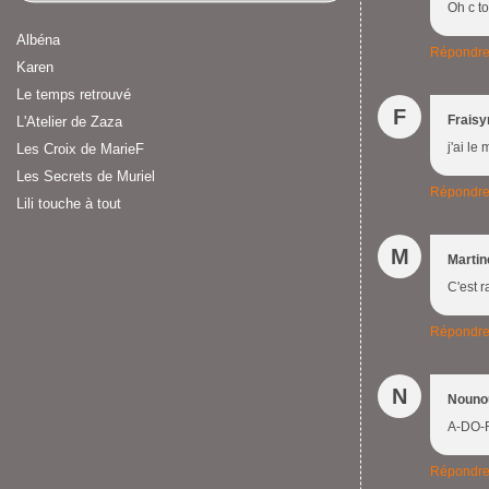
Oh c to
Albéna
Répondr
Karen
Le temps retrouvé
F
Fraisy
L'Atelier de Zaza
j'ai le
Les Croix de MarieF
Les Secrets de Muriel
Répondr
Lili touche à tout
M
Martin
C'est r
Répondr
N
Nouno
A-DO-R
Répondr