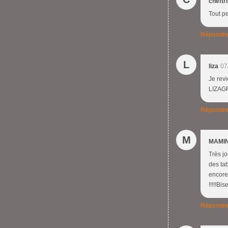
cheftr
Tout pe
Répondr
L
liza
07
Je rev
LIZAG
Répondr
M
MAMIN
Très jo
des ta
encore
!!!!!Bi
Répondr