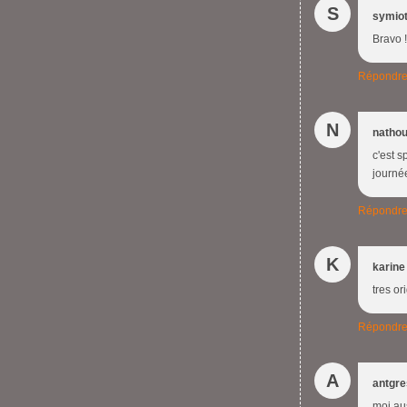
S
symio
Bravo !
Répondr
N
natho
c'est s
journé
Répondr
K
karine
tres or
Répondr
A
antgr
moi au