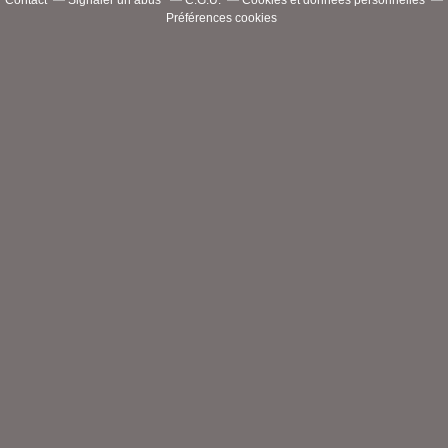
Contact
Signaler un abus
C.G.U.
Cookies et données personnelles
Préférences cookies