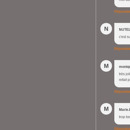
Répondr
N
NUTE
c'est s
Répondr
M
moniq
très jo
refait p
Répondr
M
Marie.
trop bea
Répondr