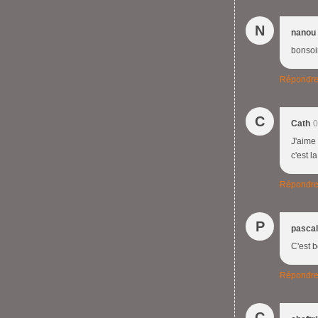
N
nanou
bonsoi
Répondr
C
Cath
0
J'aime
c'est l
Répondr
P
pasca
C'est 
Répondr
C