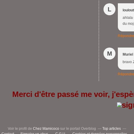
L
loulou
ahlala 
du mojn
Répondr
M
Muriel
bravo 
Répondr
Merci d'être passé me voir, j'espèr
Voir le profil de
Chez Mamicoco
sur le portail Overblog
Top articles