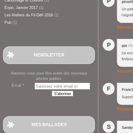
P
Cartonnage et Couture
(1)
pirosh
Expo. Janvier 2017
(1)
Un peti
Les Ateliers du Fil-Défi 2016
(1)
l'aigui
Pub
(1)
Répondr
P
pat
09
j'ai en
NEWSLETTER
finitio
Répondr
Abonnez-vous pour être averti des nouveaux
articles publiés.
Email
F
Franci
Superbe
Répondr
MES BALLADES
S
Sandy