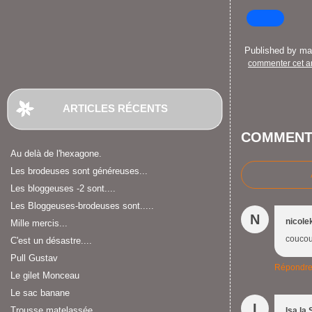
Published by m
commenter cet ar
ARTICLES RÉCENTS
COMMENT
Au delà de l'hexagone.
Les brodeuses sont généreuses...
Les bloggeuses -2 sont....
Les Bloggeuses-brodeuses sont.....
N
nicole
Mille mercis...
coucou
C'est un désastre....
Pull Gustav
Répondr
Le gilet Monceau
Le sac banane
I
Trousse matelassée
Isa la