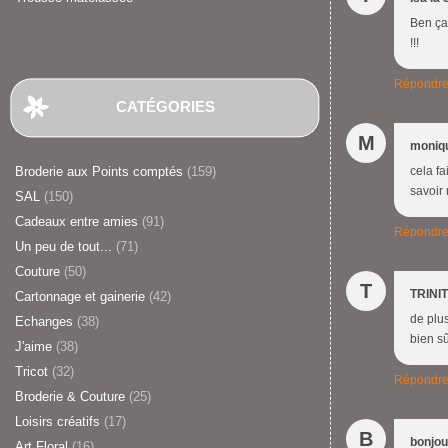
Ben ça 
!!!
Répondr
CATÉGORIES
M
moniq
Broderie aux Points comptés
(159)
cela fa
savoir 
SAL
(150)
Cadeaux entre amies
(91)
Répondr
Un peu de tout...
(71)
Couture
(50)
T
TRINI
Cartonnage et gainerie
(42)
de plu
Echanges
(38)
bien s
J'aime
(38)
Tricot
(32)
Répondr
Broderie & Couture
(25)
Loisirs créatifs
(17)
B
bonjou
Art Floral
(16)