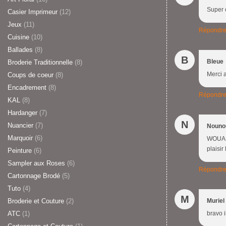
Super 
Casier Imprimeur
(12)
Jeux
(11)
Répondr
Cuisine
(10)
Ballades
(8)
B
Bleue
Broderie Traditionnelle
(8)
Merci a
Coups de coeur
(8)
Encadrement
(8)
Répondr
KAL
(8)
Hardanger
(7)
N
Nuancier
(7)
Nouno
Marquoir
(6)
WOUAHH
plaisir
Peinture
(6)
Sampler aux Roses
(6)
Répondr
Cartonnage Brodé
(5)
Tuto
(4)
M
Broderie et Couture
(2)
Muriel
ATC
(1)
bravo 