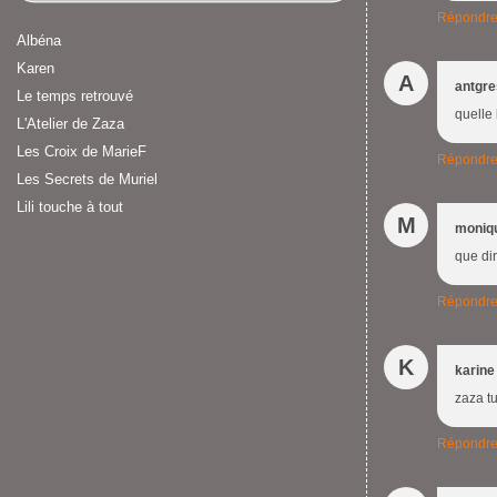
Répondr
Albéna
Karen
A
antgr
Le temps retrouvé
quelle
L'Atelier de Zaza
Les Croix de MarieF
Répondr
Les Secrets de Muriel
Lili touche à tout
M
moniq
que dir
Répondr
K
karine
zaza tu
Répondr