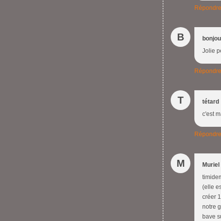
Répondr
B
bonjou
Jolie 
Répondr
T
tétard
c'est m
Répondr
M
Muriel
timide
(elle e
créer 
notre g
bave su