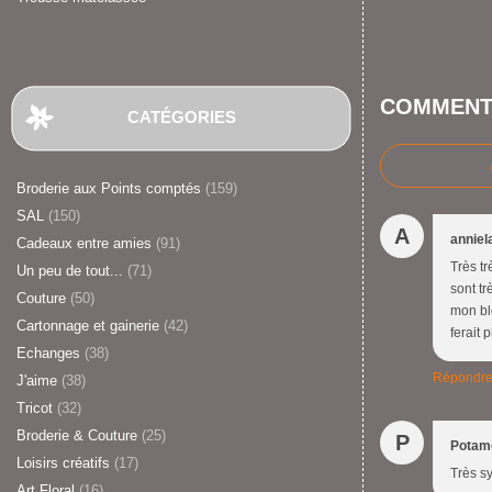
COMMENT
CATÉGORIES
Broderie aux Points comptés
(159)
SAL
(150)
A
anniel
Cadeaux entre amies
(91)
Très tr
Un peu de tout...
(71)
sont tr
Couture
(50)
mon bl
Cartonnage et gainerie
(42)
ferait 
Echanges
(38)
Répondr
J'aime
(38)
Tricot
(32)
Broderie & Couture
(25)
P
Potam
Loisirs créatifs
(17)
Très sy
Art Floral
(16)