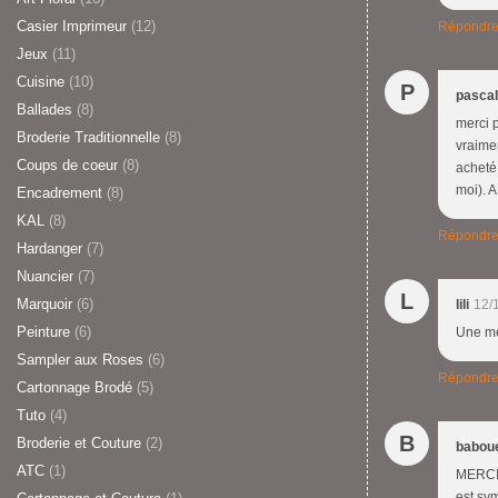
Casier Imprimeur
(12)
Répondr
Jeux
(11)
Cuisine
(10)
P
pasca
Ballades
(8)
merci p
Broderie Traditionnelle
(8)
vraimen
Coups de coeur
(8)
acheté 
moi). A
Encadrement
(8)
KAL
(8)
Répondr
Hardanger
(7)
Nuancier
(7)
L
Marquoir
(6)
lili
12/
Peinture
(6)
Une mer
Sampler aux Roses
(6)
Répondr
Cartonnage Brodé
(5)
Tuto
(4)
B
Broderie et Couture
(2)
babou
ATC
(1)
MERCI 
est sym