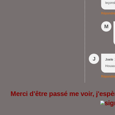
leçon
Répondr
M
J
Joele
Houaa..
Répondr
Merci d'être passé me voir, j'espèr