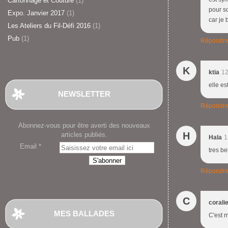
Cartonnage et Couture
(1)
pour s
Expo. Janvier 2017
(1)
car je
Les Ateliers du Fil-Défi 2016
(1)
Pub
(1)
Répondr
K
ktia
12
elle e
NEWSLETTER
Répondr
Abonnez-vous pour être averti des nouveaux
H
articles publiés.
Hala
1
Email
tres be
Répondr
C
corali
MES BALLADES
C'est m