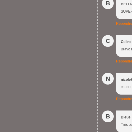
B
BELTA
SUPER 
Répondr
C
Celine
Bravo !
Répondr
N
nicole
coucouq
Répondr
B
Bleue
Très be