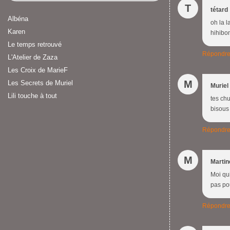
T
tétard
Albéna
oh la l
Karen
hihibo
Le temps retrouvé
Répondr
L'Atelier de Zaza
Les Croix de MarieF
M
Les Secrets de Muriel
Muriel
Lili touche à tout
tes chu
bisou
Répondr
M
Martin
Moi qui
pas pou
Répondr