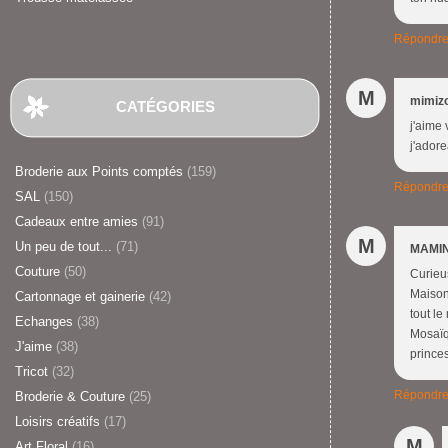
Répondr
M
mimiz
CATÉGORIES
j'aime 
j'ador
Broderie aux Points comptés
(159)
Répondr
SAL
(150)
Cadeaux entre amies
(91)
M
Un peu de tout...
(71)
MAMIN
Couture
(50)
Curieu
Maison 
Cartonnage et gainerie
(42)
tout l
Echanges
(38)
Mosaïqu
J'aime
(38)
prince
Tricot
(32)
Répondr
Broderie & Couture
(25)
Loisirs créatifs
(17)
M
Art Floral
(16)