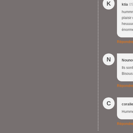
K
ktia
05
hummmm
plaisir
heuuuuu
énorm
Répondr
N
Nouno
Ils son
Bisous
Répondr
C
corali
Hummm c
Répondr