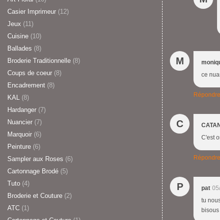
Casier Imprimeur
(12)
Jeux
(11)
Cuisine
(10)
Ballades
(8)
M
Broderie Traditionnelle
(8)
moniq
Coups de coeur
(8)
ce nuan
Encadrement
(8)
Répondr
KAL
(8)
Hardanger
(7)
Nuancier
(7)
C
CATA
Marquoir
(6)
C'est o
Peinture
(6)
Répondr
Sampler aux Roses
(6)
Cartonnage Brodé
(5)
Tuto
(4)
P
pat
05
Broderie et Couture
(2)
tu nous
ATC
(1)
bisous