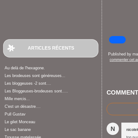
ARTICLES RÉCENTS
Published by m
commenter cet ar
Au delà de l'hexagone.
Les brodeuses sont généreuses...
Les bloggeuses -2 sont....
Les Bloggeuses-brodeuses sont.....
COMMENT
Mille mercis...
C'est un désastre....
Pull Gustav
Le gilet Monceau
N
Le sac banane
nicole
Trousse matelassée
ton nu