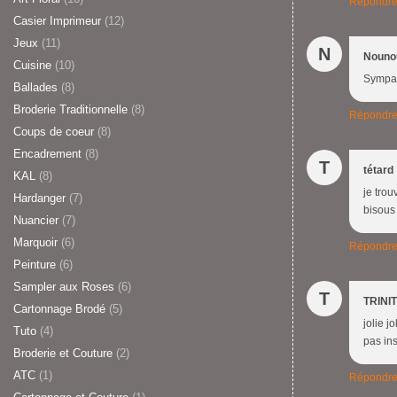
Répondr
Casier Imprimeur
(12)
Jeux
(11)
N
Nouno
Cuisine
(10)
Sympa m
Ballades
(8)
Broderie Traditionnelle
(8)
Répondr
Coups de coeur
(8)
Encadrement
(8)
T
tétard
KAL
(8)
je trou
Hardanger
(7)
bisous
Nuancier
(7)
Marquoir
(6)
Répondr
Peinture
(6)
Sampler aux Roses
(6)
T
TRINI
Cartonnage Brodé
(5)
jolie j
Tuto
(4)
pas in
Broderie et Couture
(2)
ATC
(1)
Répondr