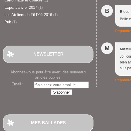
Cartonnage et Couture
(1)
Expo. Janvier 2017
(1)
B
Bleue
Les Ateliers du Fil-Défi 2016
(1)
Belle 
Pub
(1)
Répondr
M
MAMIN
NEWSLETTER
Joli c
bien ar
suis pa
Abonnez-vous pour être averti des nouveaux
articles publiés.
Répondr
Email
MES BALLADES