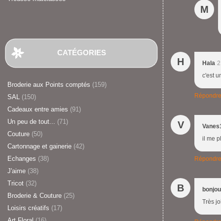
M
CATÉGORIES
H
Hala
2
c'est u
Broderie aux Points comptés
(159)
Répondr
SAL
(150)
Cadeaux entre amies
(91)
Un peu de tout...
(71)
V
Vanes
Couture
(50)
il me p
Cartonnage et gainerie
(42)
Echanges
(38)
Répondr
J'aime
(38)
Tricot
(32)
B
bonjou
Broderie & Couture
(25)
Très j
Loisirs créatifs
(17)
Art Floral
(16)