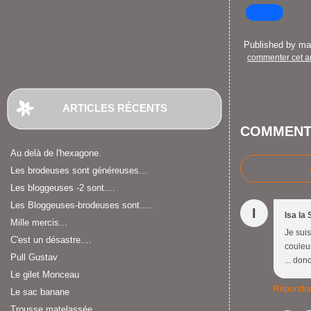
Published by m
commenter cet ar
ARTICLES RÉCENTS
COMMENT
Au delà de l'hexagone.
Les brodeuses sont généreuses...
Les bloggeuses -2 sont....
Les Bloggeuses-brodeuses sont.....
I
Isa la
Mille mercis...
Je suis
C'est un désastre....
couleur
Pull Gustav
... don
Le gilet Monceau
Répondr
Le sac banane
Trousse matelassée