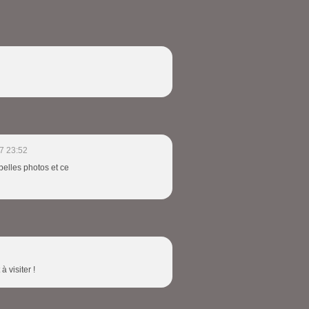
7 23:52
 belles photos et ce
à visiter !