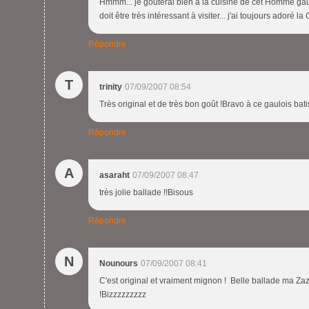
Hmmm... je gouterai bien à la cuisine de cet Homme gaulois
doit être très intéressant à visiter... j'ai toujours adoré la 
Répondre
T
trinity
07/09/2007 08:54
Très original et de très bon goût !Bravo à ce gaulois ba
Répondre
A
asaraht
07/09/2007 08:47
très jolie ballade !!Bisous
Répondre
N
Nounours
07/09/2007 08:41
C'est original et vraiment mignon ! Belle ballade ma Zaza
!Bizzzzzzzzz