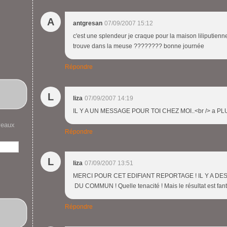
A
antgresan
07/09/2007 15:12
c'est une splendeur je craque pour la maison liliputienn
trouve dans la meuse ???????? bonne journée
Répondre
L
liza
07/09/2007 14:19
IL Y A UN MESSAGE POUR TOI CHEZ MOI..<br /> a PLUS
veaux
Répondre
L
liza
07/09/2007 13:51
MERCI POUR CET EDIFIANT REPORTAGE ! IL Y A D
DU COMMUN ! Quelle tenacité ! Mais le résultat est fan
Répondre