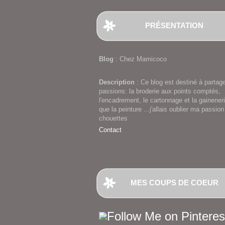
PRÉSENTATION
Blog
: Chez Mamicoco
Description
: Ce blog est destiné à partag
passions: la broderie aux points comptés,
l'encadrement, le cartonnage et la gaineneri
que la peinture ...j'allais oublier ma passion
chouettes
Contact
MES COUPS DE COEUR