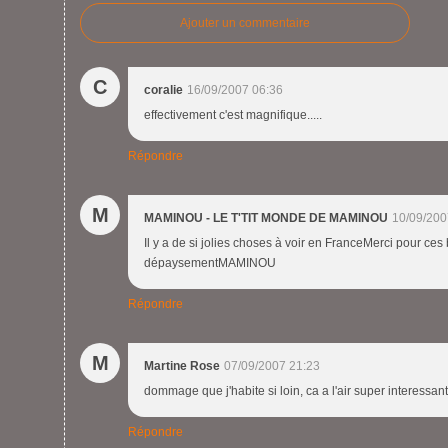
Ajouter un commentaire
C
coralie
16/09/2007 06:36
effectivement c'est magnifique.....
Répondre
M
MAMINOU - LE T'TIT MONDE DE MAMINOU
10/09/200
Il y a de si jolies choses à voir en FranceMerci pour ces
dépaysementMAMINOU
Répondre
M
Martine Rose
07/09/2007 21:23
dommage que j'habite si loin, ca a l'air super interessant 
Répondre