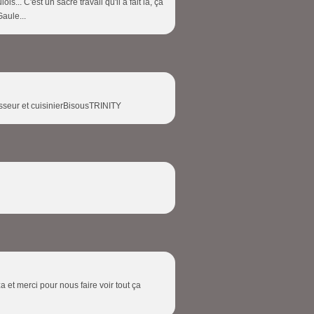
... C'est un sacré travail qu'il a fait là, ça
Gaule...
tisseur et cuisinierBisousTRINITY
 et merci pour nous faire voir tout ça