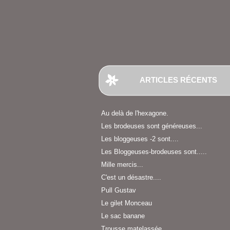
ARTICLES RÉCENTS
Au delà de l'hexagone.
Les brodeuses sont généreuses...
Les bloggeuses -2 sont....
Les Bloggeuses-brodeuses sont.....
Mille mercis...
C'est un désastre....
Pull Gustav
Le gilet Monceau
Le sac banane
Trousse matelassée