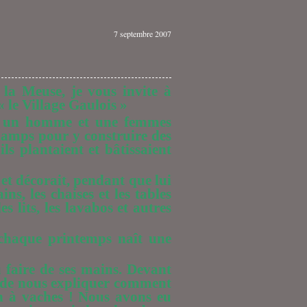
7 septembre 2007
 la Meuse, je vous invite à
 le Village Gaulois »
 , un homme et une femmes
champs pour y construire des
ils plantaient et bâtissaient
 et décorait, pendant que lui
ns, les chaises et les tables
s lits, les lavabos et autres
à chaque printemps naît une
faire de ses mains. Devant
ier de nous expliquer comment
in à vaches ! Nous avons eu