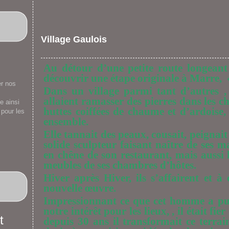
Village Gaulois
Au détour d’une petite route longeant
découvrir une étape originale à Marre,
«
er nos
Dans un village parmi tant d’autres
allaient ramasser des pierres dans les 
e ainsi
huttes coiffées de chaume et d’ardoise, 
 pour les
ensemble.
Elle tannait des peaux, cousait, peignait
solide sculpteur faisant naître de ses mai
en chêne de son restaurant, mais aussi le
meubles de ses chambres d’hôtes.
Hiver après Hiver, ils s’affairent et 
nouvelle œuvre.
Impressionnant ce que cet homme a pu 
notre intérêt pour les lieux, , il était f
depuis 30 ans il transformait ce terra