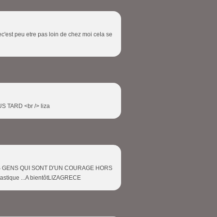
ec'est peu etre pas loin de chez moi cela se
 TARD <br /> liza
ES GENS QUI SONT D'UN COURAGE HORS
tastique ...A bientôtLIZAGRECE