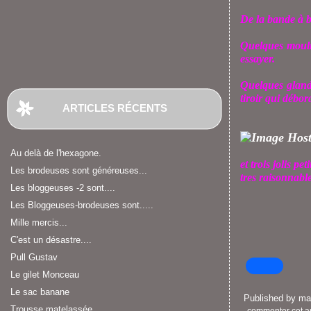
De la bande à br
Quelques moulin
essayer.
Quelques glands
tiroir qui débor
ARTICLES RÉCENTS
Au delà de l'hexagone.
et trois jolis pe
Les brodeuses sont généreuses...
tres raisonnable
Les bloggeuses -2 sont....
Les Bloggeuses-brodeuses sont.....
Mille mercis...
C'est un désastre....
Pull Gustav
Le gilet Monceau
Le sac banane
Published by m
Trousse matelassée