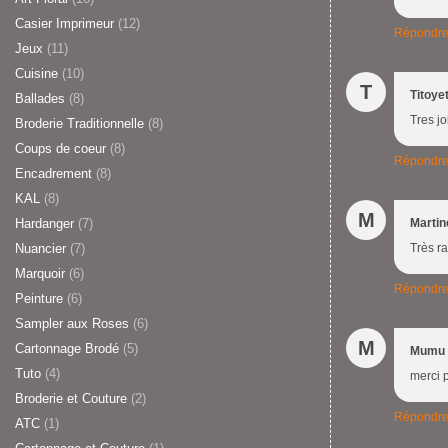
Casier Imprimeur
(12)
Répondr
Jeux
(11)
Cuisine
(10)
T
Titoye
Ballades
(8)
Tres jo
Broderie Traditionnelle
(8)
Coups de coeur
(8)
Répondr
Encadrement
(8)
KAL
(8)
M
Hardanger
(7)
Martin
Nuancier
(7)
Très ra
Marquoir
(6)
Répondr
Peinture
(6)
Sampler aux Roses
(6)
M
Cartonnage Brodé
(5)
Mumu 
Tuto
(4)
merci 
Broderie et Couture
(2)
Répondr
ATC
(1)