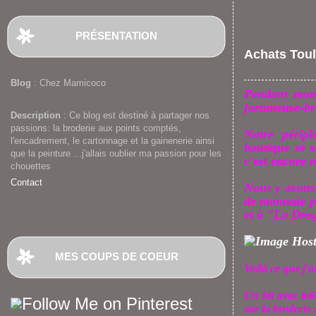
PRÉSENTATION
Achats Tou
Blog
: Chez Mamicoco
Pendant mon 
forumeuse-bro
Description
: Ce blog est destiné à partager nos
passions: la broderie aux points comptés,
Notre péri
l'encadrement, le cartonnage et la gainenerie ainsi
boutique se si
que la peinture ...j'allais oublier ma passion pour les
c'est encore 
chouettes
Contact
Nous y avons 
de monnaie p
et à "La Drog
MES COUPS DE COEUR
Voilà ce que j'
Un kit avec toile
sur la broderie 