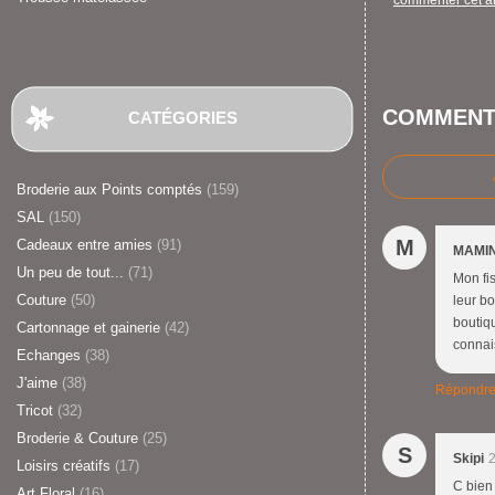
commenter cet ar
COMMENT
CATÉGORIES
Broderie aux Points comptés
(159)
SAL
(150)
M
Cadeaux entre amies
(91)
MAMI
Un peu de tout...
(71)
Mon fis
Couture
(50)
leur bo
boutiqu
Cartonnage et gainerie
(42)
connai
Echanges
(38)
J'aime
(38)
Répondr
Tricot
(32)
Broderie & Couture
(25)
S
Skipi
2
Loisirs créatifs
(17)
C bien 
Art Floral
(16)