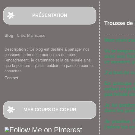
PRÉSENTATION
Trousse de 
Blog
: Chez Mamicoco
Mon chéri est
Description
: Ce blog est destiné à partager nos
Vu la longueu
passions: la broderie aux points comptés,
avec son hum
l'encadrement, le cartonnage et la gainenerie ainsi
ce moment, po
que la peinture ...j'allais oublier ma passion pour les
chouettes
J'ai tout de s
Contact
En principe 
enfant et qu'i
pas hésité un
Je lui pardo
MES COUPS DE COEUR
dans les jardin
Je positive, 
j'adore les su