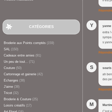
il est 
Répondr
Y
yanne
CATÉGORIES
extra !
sympa t
s yann
Broderie aux Points comptés
(159)
SAL
(150)
Répondr
Cadeaux entre amies
(91)
Un peu de tout...
(71)
S
Couture
(50)
souris
Cartonnage et gainerie
(42)
ah ben 
des pe
Echanges
(38)
J'aime
(38)
Répondr
Tricot
(32)
Broderie & Couture
(25)
M
Martin
Loisirs créatifs
(17)
C'est a
Art Floral
(16)