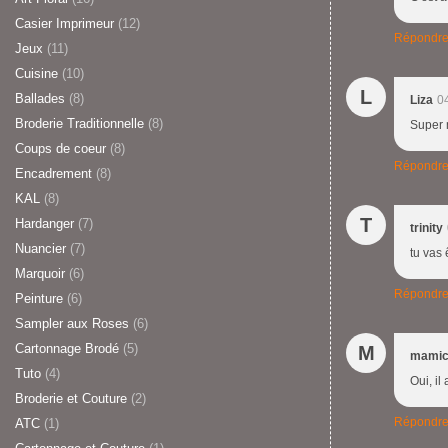
Casier Imprimeur
(12)
Répondr
Jeux
(11)
Cuisine
(10)
L
Ballades
(8)
Liza
0
Broderie Traditionnelle
(8)
Super m
Coups de coeur
(8)
Répondr
Encadrement
(8)
KAL
(8)
T
Hardanger
(7)
trinity
Nuancier
(7)
tu vas 
Marquoir
(6)
Répondr
Peinture
(6)
Sampler aux Roses
(6)
Cartonnage Brodé
(5)
M
mamic
Tuto
(4)
Oui, il
Broderie et Couture
(2)
Répondr
ATC
(1)