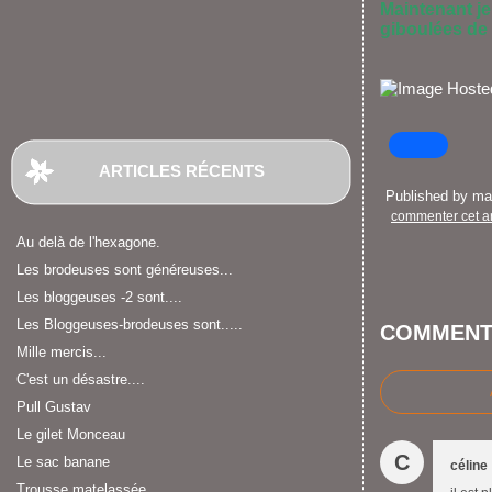
Maintenant je
giboulées de 
ARTICLES RÉCENTS
Published by m
commenter cet ar
Au delà de l'hexagone.
Les brodeuses sont généreuses...
Les bloggeuses -2 sont....
Les Bloggeuses-brodeuses sont.....
COMMENT
Mille mercis...
C'est un désastre....
Pull Gustav
Le gilet Monceau
C
Le sac banane
céline
Trousse matelassée