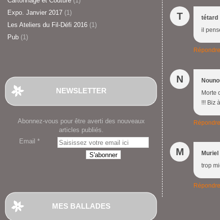
Cartonnage et Couture
(1)
Expo. Janvier 2017
(1)
T
tétard
Les Ateliers du Fil-Défi 2016
(1)
il pense
Pub
(1)
Répondr
N
Nouno
NEWSLETTER
Morte d
!!! Biz à
Abonnez-vous pour être averti des nouveaux
Répondr
articles publiés.
Email
M
Muriel
trop mi
Répondr
MES BALLADES