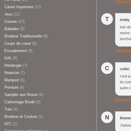
Répondr
Casier Imprimeur
(12)
Jeux
(11)
T
trinity
Cuisine
(10)
bah dis
Ballades
(8)
moins s
Broderie Traditionnelle
(8)
prochai
Coups de coeur
(8)
Encadrement
(8)
Répondr
KAL
(8)
Hardanger
(7)
C
cathe
Nuancier
(7)
c'est s
Marquoir
(6)
lin com
Peinture
(6)
autre 
Sampler aux Roses
(6)
Répondr
Cartonnage Brodé
(5)
Tuto
(4)
N
Broderie et Couture
(2)
Nouno
ATC
(1)
J'ador