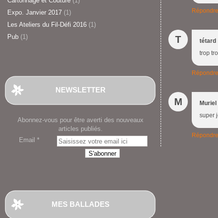
Cartonnage et Couture
(1)
Répondr
Expo. Janvier 2017
(1)
Les Ateliers du Fil-Défi 2016
(1)
Pub
(1)
T
tétard
trop tr
Répondr
NEWSLETTER
M
Muriel
super j
Abonnez-vous pour être averti des nouveaux
articles publiés.
Répondr
Email
MES BALLADES