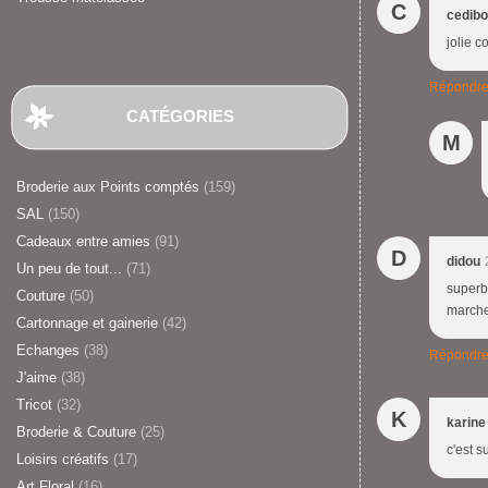
C
cedibo
jolie c
Répondr
CATÉGORIES
M
Broderie aux Points comptés
(159)
SAL
(150)
Cadeaux entre amies
(91)
D
didou
Un peu de tout...
(71)
superb
Couture
(50)
marche
Cartonnage et gainerie
(42)
Echanges
(38)
Répondr
J'aime
(38)
Tricot
(32)
K
karine
Broderie & Couture
(25)
c'est s
Loisirs créatifs
(17)
Art Floral
(16)