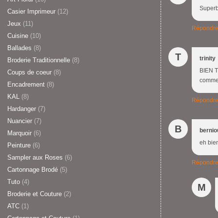
Superb
Casier Imprimeur
(12)
Jeux
(11)
Répondr
Cuisine
(10)
Ballades
(8)
T
trinity
Broderie Traditionnelle
(8)
BIEN T
Coups de coeur
(8)
comme t
Encadrement
(8)
KAL
(8)
Répondr
Hardanger
(7)
Nuancier
(7)
B
bernio
Marquoir
(6)
eh bien 
Peinture
(6)
Sampler aux Roses
(6)
Répondr
Cartonnage Brodé
(5)
Tuto
(4)
M
Broderie et Couture
(2)
ATC
(1)