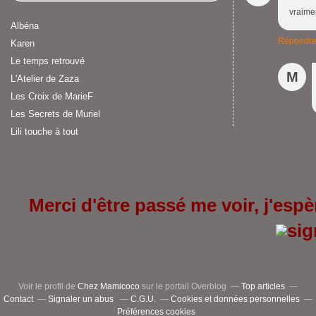
vraimen
Albéna
Répondr
Karen
Le temps retrouvé
M
L'Atelier de Zaza
Les Croix de MarieF
Les Secrets de Muriel
Lili touche à tout
Merci d'être passé me voir, j'espèr
Voir le profil de
Chez Mamicoco
sur le portail Overblog
Top articles
Contact
Signaler un abus
C.G.U.
Cookies et données personnelles
Préférences cookies