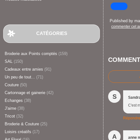
Published by m
commenter cet ar
CATÉGORIES
Broderie aux Points comptés
(159)
COMMENT
SAL
(150)
Cadeaux entre amies
(91)
Un peu de tout...
(71)
Couture
(50)
Cartonnage et gainerie
(42)
S
Sandr
Echanges
(38)
C'est 
J'aime
(38)
Tricot
(32)
Répondr
Broderie & Couture
(25)
Loisirs créatifs
(17)
A
anne 
Art Floral
(16)