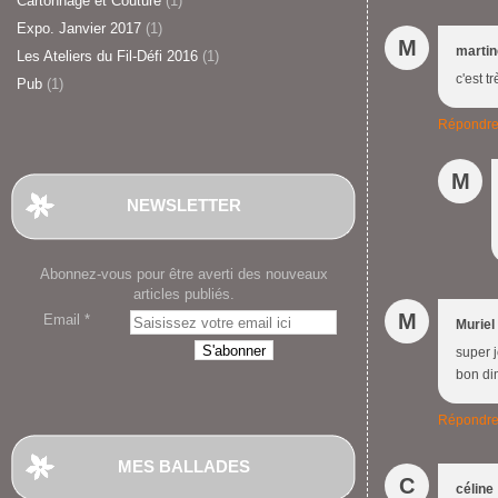
Cartonnage et Couture
(1)
Expo. Janvier 2017
(1)
M
marti
Les Ateliers du Fil-Défi 2016
(1)
c'est t
Pub
(1)
Répondr
M
NEWSLETTER
Abonnez-vous pour être averti des nouveaux
articles publiés.
M
Email
Muriel
super 
bon d
Répondr
MES BALLADES
C
céline