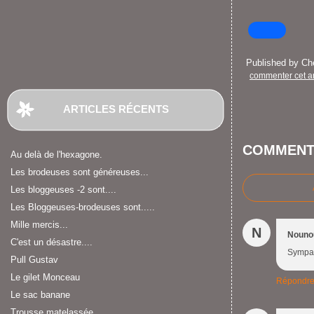
Published by C
commenter cet ar
ARTICLES RÉCENTS
COMMENT
Au delà de l'hexagone.
Les brodeuses sont généreuses...
Les bloggeuses -2 sont....
Les Bloggeuses-brodeuses sont.....
Mille mercis...
N
Nouno
C'est un désastre....
Sympa e
Pull Gustav
Le gilet Monceau
Répondr
Le sac banane
Trousse matelassée