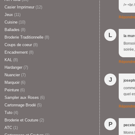
/> <br
Casier Imprimeur
(12)
Jeux
(11)
Répondr
Cuisine
(10)
Ballades
(8)
L
la mur
Broderie Traditionnelle
(8)
Bonsoir
Coups de coeur
(8)
soirée,
Encadrement
(8)
KAL
(8)
Répondr
Hardanger
(7)
Nuancier
(7)
J
joseph
Marquoir
(6)
comme c
Peinture
(6)
quel es
Sampler aux Roses
(6)
Cartonnage Brodé
(5)
Répondr
Tuto
(4)
Broderie et Couture
(2)
P
pecele
ATC
(1)
Moins l