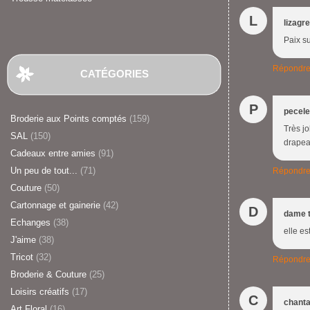
L
lizagr
Paix su
Répondr
CATÉGORIES
P
pecele
Broderie aux Points comptés
(159)
Très jo
SAL
(150)
drapea
Cadeaux entre amies
(91)
Un peu de tout...
(71)
Répondr
Couture
(50)
Cartonnage et gainerie
(42)
D
dame t
Echanges
(38)
elle es
J'aime
(38)
Tricot
(32)
Répondr
Broderie & Couture
(25)
Loisirs créatifs
(17)
C
chanta
Art Floral
(16)