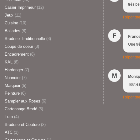
très be
Casier Imprimeur
(12)
Jeux
(11)
Répondr
Cuisine
(10)
Ballades
(8)
F
Franc
Broderie Traditionnelle
(8)
Une trè
Coups de coeur
(8)
Encadrement
(8)
Répondr
KAL
(8)
Hardanger
(7)
M
Moniq
Nuancier
(7)
Tout es
Marquoir
(6)
Peinture
(6)
Répondr
Sampler aux Roses
(6)
Cartonnage Brodé
(5)
Tuto
(4)
Broderie et Couture
(2)
ATC
(1)