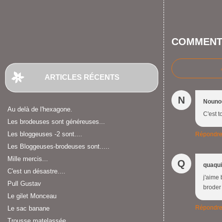
COMMENT
ARTICLES RÉCENTS
N
Nouno
Au delà de l'hexagone.
C'est t
Les brodeuses sont généreuses...
Les bloggeuses -2 sont....
Répondr
Les Bloggeuses-brodeuses sont.....
Mille mercis...
Q
quaqu
C'est un désastre....
j'aime 
Pull Gustav
broder
Le gilet Monceau
Répondr
Le sac banane
Trousse matelassée