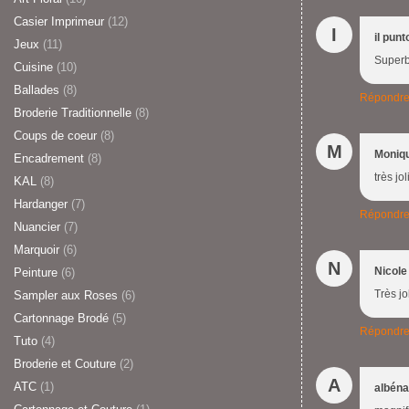
Casier Imprimeur
(12)
I
il pun
Jeux
(11)
Superb
Cuisine
(10)
Ballades
(8)
Répondr
Broderie Traditionnelle
(8)
Coups de coeur
(8)
M
Moniqu
Encadrement
(8)
très jo
KAL
(8)
Hardanger
(7)
Répondr
Nuancier
(7)
Marquoir
(6)
N
Nicole
Peinture
(6)
Très jo
Sampler aux Roses
(6)
Cartonnage Brodé
(5)
Répondr
Tuto
(4)
Broderie et Couture
(2)
A
ATC
(1)
albéna