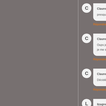
C
Claure
presqu
Répondr
C
Claure
Oups j
je me s
Répondr
C
Claure
Décidé
Répondr
L
lizagr