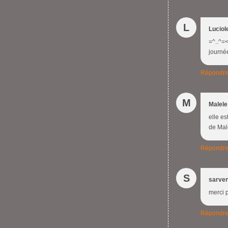
L
Luciol
=^..^=<
journé
Répondr
M
Malele
elle es
de Mal
Répondr
S
sarve
merci 
Répondr