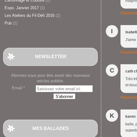
Cartonnage et Couture
(1)
magnifi
Expo. Janvier 2017
(1)
Répondr
Les Ateliers du Fil-Défi 2016
(1)
Pub
(1)
I
isabel
J'aime 
Répondr
NEWSLETTER
C
cath c
Abonnez-vous pour être averti des nouveaux
Très tr
articles publiés.
et douc
Email
Répondr
K
karen
belle, 
MES BALLADES
superbe