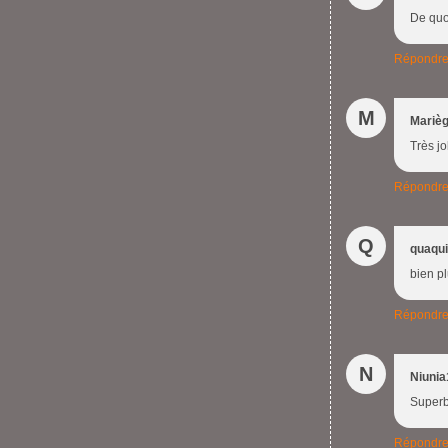
De quo
Répondr
M
Mariè
Très jo
Répondr
Q
quaqu
bien pl
Répondr
N
Niunia
Superbe
Répondr