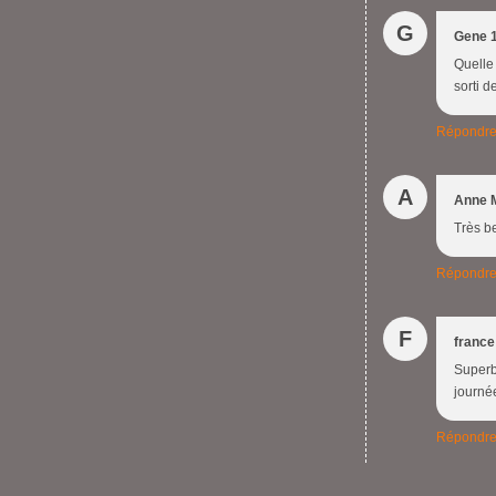
G
Gene 
Quelle
sorti d
Répondr
A
Anne 
Très be
Répondr
F
franc
Superbe
journé
Répondr