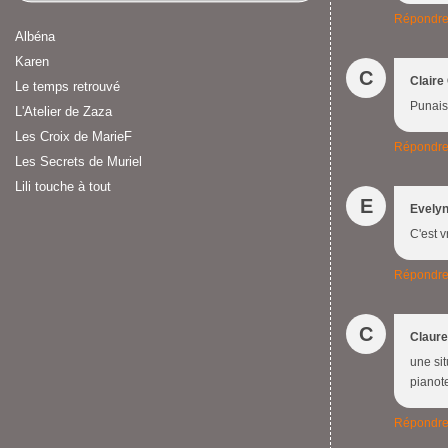
Répondr
Albéna
Karen
C
Claire
Le temps retrouvé
Punaise
L'Atelier de Zaza
Les Croix de MarieF
Répondr
Les Secrets de Muriel
Lili touche à tout
E
Evely
C'est 
Répondr
C
Claure
une si
pianote
Répondr