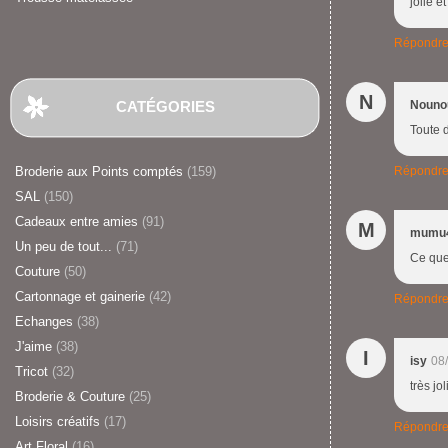
jolie e
Répondr
N
CATÉGORIES
Nouno
Toute d
Broderie aux Points comptés
(159)
Répondr
SAL
(150)
Cadeaux entre amies
(91)
M
mumu
Un peu de tout...
(71)
Ce que 
Couture
(50)
Cartonnage et gainerie
(42)
Répondr
Echanges
(38)
J'aime
(38)
I
isy
08
Tricot
(32)
très jo
Broderie & Couture
(25)
Loisirs créatifs
(17)
Répondr
Art Floral
(16)