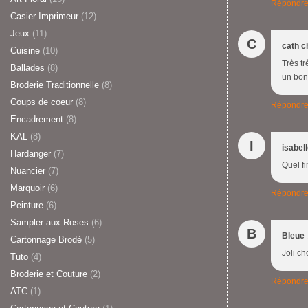
Répondr
Casier Imprimeur
(12)
Jeux
(11)
C
cath c
Cuisine
(10)
Très tr
Ballades
(8)
un bonh
Broderie Traditionnelle
(8)
Coups de coeur
(8)
Répondr
Encadrement
(8)
KAL
(8)
I
isabel
Hardanger
(7)
Quel fi
Nuancier
(7)
Marquoir
(6)
Répondr
Peinture
(6)
Sampler aux Roses
(6)
B
Bleue
Cartonnage Brodé
(5)
Joli ch
Tuto
(4)
Broderie et Couture
(2)
Répondr
ATC
(1)