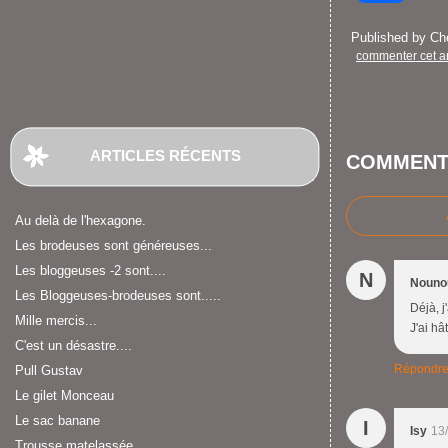
Published by C
commenter cet ar
ARTICLES RÉCENTS
COMMENT
Au delà de l'hexagone.
Les brodeuses sont généreuses...
Les bloggeuses -2 sont....
N
Nouno
Les Bloggeuses-brodeuses sont.....
Déjà, j
Mille mercis...
J'ai hâ
C'est un désastre....
Répondr
Pull Gustav
Le gilet Monceau
Le sac banane
I
Isy
13
Trousse matelassée