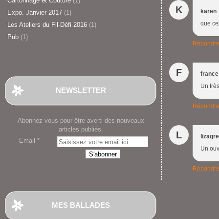
Cartonnage et Couture
(1)
K
karen
Expo. Janvier 2017
(1)
que cel
Les Ateliers du Fil-Défi 2016
(1)
Pub
(1)
Répondr
F
franc
Un très
NEWSLETTER
Répondr
Abonnez-vous pour être averti des nouveaux
articles publiés.
L
lizagr
Email
Un ouv
Répondr
MES BALLADES