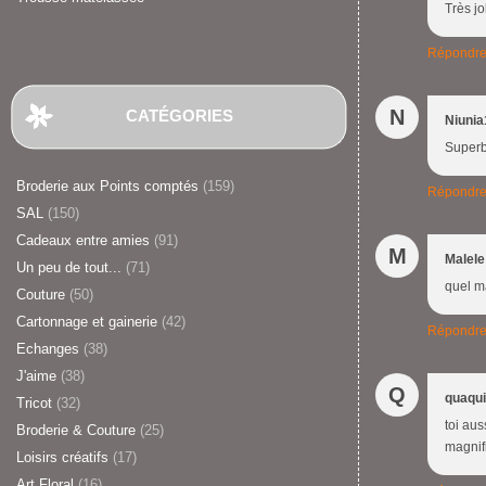
Très jo
Répondr
N
CATÉGORIES
Niunia
Superb
Broderie aux Points comptés
(159)
Répondr
SAL
(150)
Cadeaux entre amies
(91)
M
Malele
Un peu de tout...
(71)
quel m
Couture
(50)
Cartonnage et gainerie
(42)
Répondr
Echanges
(38)
J'aime
(38)
Q
quaqu
Tricot
(32)
toi aus
Broderie & Couture
(25)
magnif
Loisirs créatifs
(17)
Art Floral
(16)