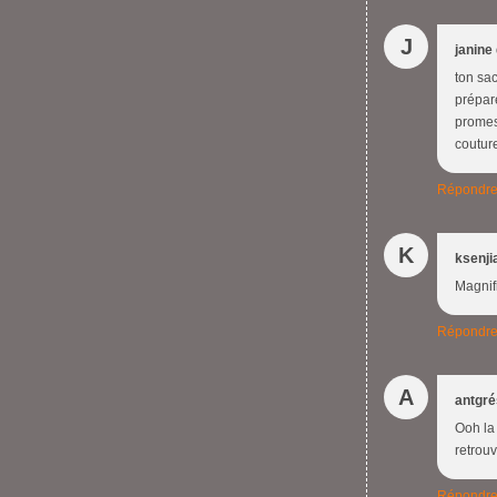
J
janine
ton sac
prépar
promess
couture
Répondr
K
ksenji
Magnifi
Répondr
A
antgr
Ooh la 
retrou
Répondr