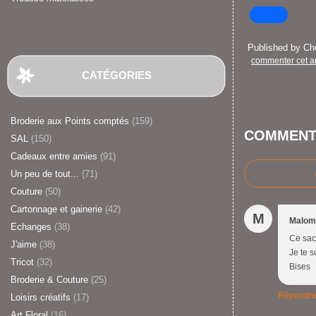
Published by C
commenter cet ar
CATÉGORIES
Broderie aux Points comptés
(159)
COMMENT
SAL
(150)
Cadeaux entre amies
(91)
Un peu de tout...
(71)
Couture
(50)
Cartonnage et gainerie
(42)
M
Malom
Echanges
(38)
Ce sac 
J'aime
(38)
Je te 
Tricot
(32)
Bises
Broderie & Couture
(25)
Répondr
Loisirs créatifs
(17)
Art Floral
(16)