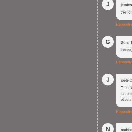
J
jemles
très jo
Répondr
G
Gene 
Parfait
Répondr
J
joele
2
Tout d'
la troi
et cela
Répondr
N
nathfl