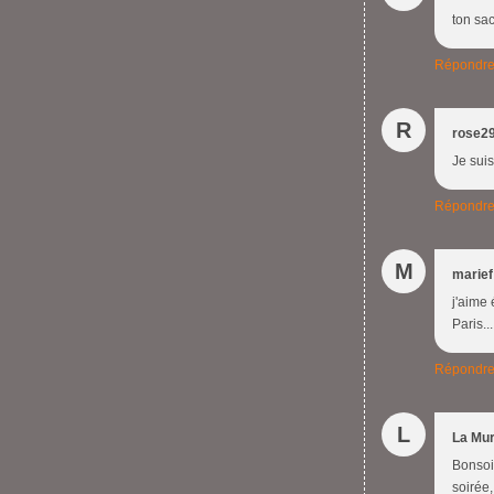
ton sa
Répondr
R
rose2
Je suis
Répondr
M
marief
j'aime 
Paris..
Répondr
L
La Mur
Bonsoir
soirée