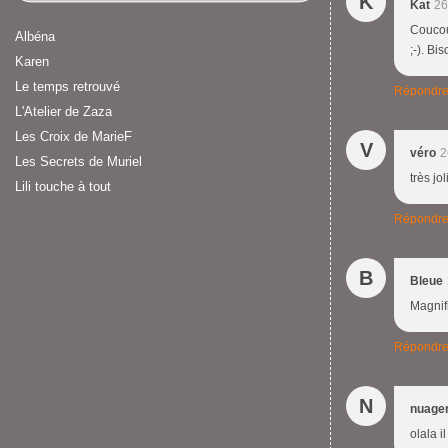
K
Kat
26
Coucou
Albéna
;-). Bi
Karen
Le temps retrouvé
Répondr
L'Atelier de Zaza
Les Croix de MarieF
V
véro
2
Les Secrets de Muriel
très jo
Lili touche à tout
Répondr
B
Bleue
Magnif
Répondr
N
nuage
olala i