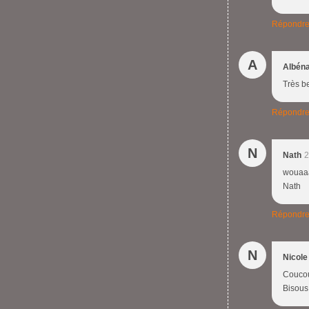
Répondr
A
Albén
Très be
Répondr
N
Nath
2
wouaaaa
Nath
Répondr
N
Nicole
Coucou 
Bisous