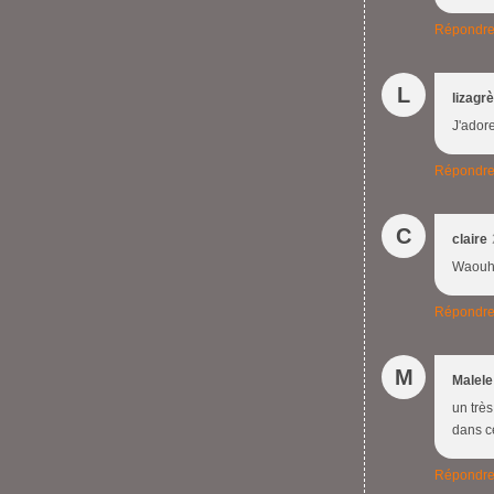
Répondr
L
lizagr
J'adore
Répondr
C
claire
Waouhh
Répondr
M
Malele
un très
dans c
Répondr