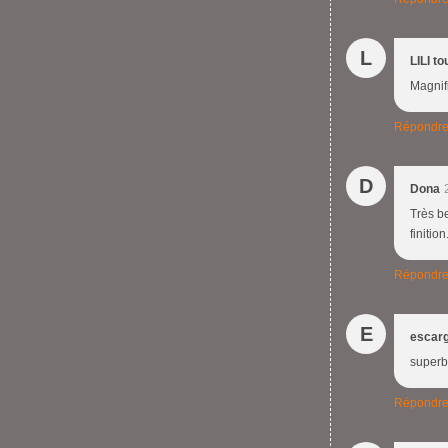
L
LILI to
Magnifi
Répondr
D
Dona
Très be
finition
Répondr
E
escarg
superbe
Répondr