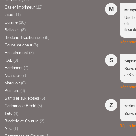
Casier Imprimeur
(12)
M
Mamyl
Jeux
(11)
Une bel
Cuisine
(10)
offrir 
tissu d
Ballades
(8)
Broderie Traditionnelle
(8)
Répondr
Coups de coeur
(8)
Encadrement
(8)
S
KAL
(8)
Sophi
Hardanger
(7)
Bravo p
/> Bise
Nuancier
(7)
Marquoir
(6)
Répondr
Peinture
(6)
Sampler aux Roses
(6)
Z
Cartonnage Brodé
(5)
zazim
Tuto
(4)
Bravo p
Broderie et Couture
(2)
Répondr
ATC
(1)