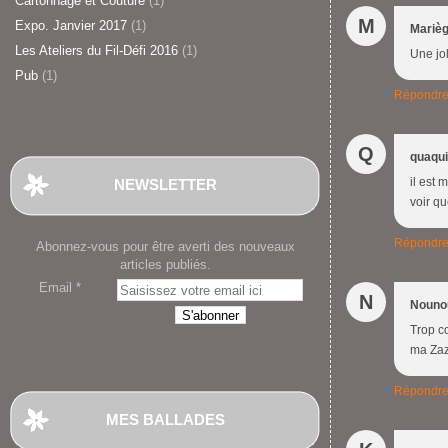
Cartonnage et Couture
(1)
M
Expo. Janvier 2017
(1)
Mariè
Les Ateliers du Fil-Défi 2016
(1)
Une jol
Pub
(1)
Répondr
Q
quaqu
il est 
NEWSLETTER
voir qu
Répondr
Abonnez-vous pour être averti des nouveaux
articles publiés.
Email
N
Nouno
Trop co
ma Zaza
Répondr
MES BALLADES