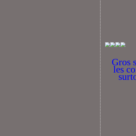
Gros s
les c
surt