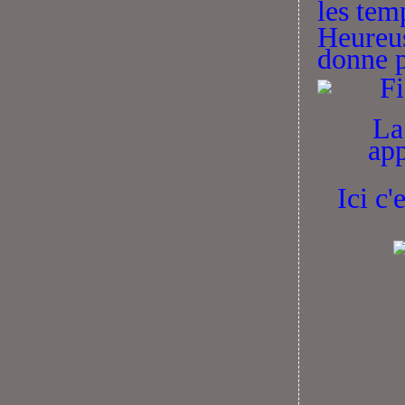
les tem
Heureu
donne p
La
app
Ici c'