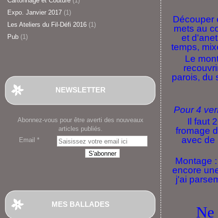
Cartonnage et Couture
(1)
Expo. Janvier 2017
(1)
Découper e
Les Ateliers du Fil-Défi 2016
(1)
mets au co
et d'anet
Pub
(1)
temps, mixe
Le mont
recouvri
parois, du
NEWSLETTER
Pour 4 ver
Abonnez-vous pour être averti des nouveaux
Il faut
articles publiés.
fromage de
avec de 
Email
Montage :
encore une
j'ai pars
MES BALLADES
Ne 