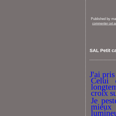
Published by m
commenter cet ar
SAL Petit ca
J'ai pr
Celui 
longtem
croix su
Je pes
mieux
lumineu