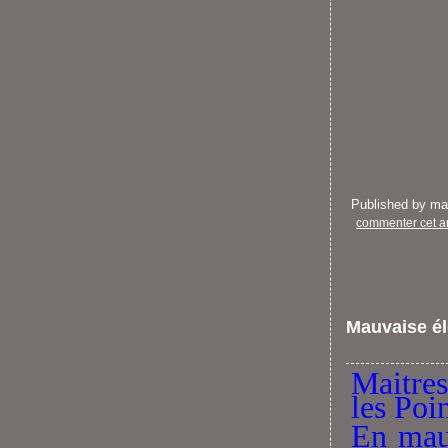
Published by m
commenter cet ar
Mauvaise él
Maitres
les Poi
En mauv