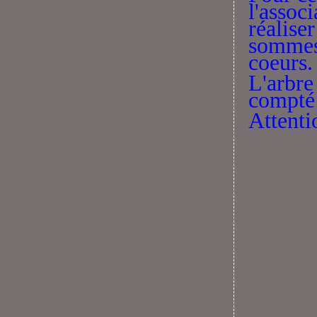
l'associ
réalise
sommes 
coeurs
L'arbre 
compté 
Attentio