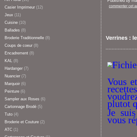
Published by m
commenter cet ar
Casier Imprimeur
(12)
Jeux
(11)
Cuisine
(10)
Ballades
(8)
Verrines : l
Broderie Traditionnelle
(8)
Coups de coeur
(8)
Encadrement
(8)
KAL
(8)
Hardanger
(7)
Nuancier
(7)
Vous et
Marquoir
(6)
recette
Peinture
(6)
voudre
Sampler aux Roses
(6)
plutot 
Cartonnage Brodé
(5)
Je sui
Tuto
(4)
vous ré
Broderie et Couture
(2)
ATC
(1)