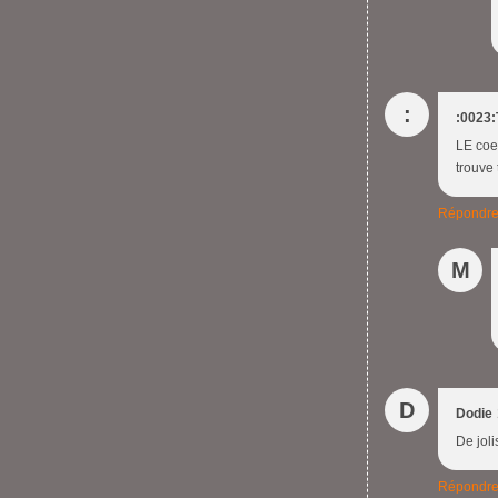
:
:0023:
LE coeu
trouve 
Répondr
M
D
Dodie
De joli
Répondr