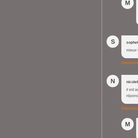
M
S
sophe
mieux v
Répondr
N
nicole
il est 
répons
Répondr
M