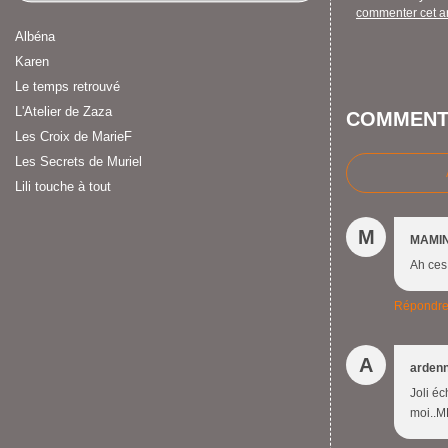
commenter cet ar
Albéna
Karen
Le temps retrouvé
L'Atelier de Zaza
COMMENT
Les Croix de MarieF
Les Secrets de Muriel
Lili touche à tout
M
MAMIN
Ah ces
Répondr
A
arden
Joli éc
moi..