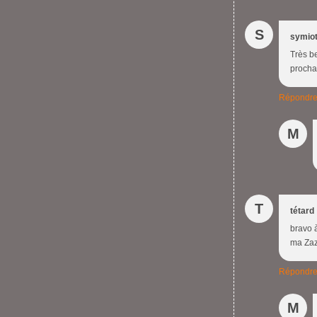
S
symio
Très b
procha
Répondr
M
T
tétard
bravo à
ma Za
Répondr
M