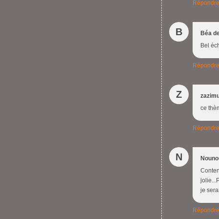
Répondr
B
Béa d
Bel éc
Répondr
Z
zazim
ce thèm
Répondr
N
Nouno
Content
jolie..
je sera
Répondr