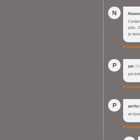
N
Nouno
Content
jolie..
je sera
Répondr
P
pat
26
joli éc
Répondr
P
perfec
en tous
Répondr