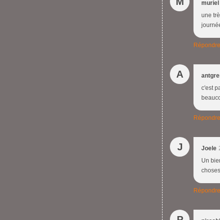
M
muriel
une tr
journé
Répondr
A
antgr
c'est p
beauco
Répondr
J
Joele
Un bien
chose
Répondr
P