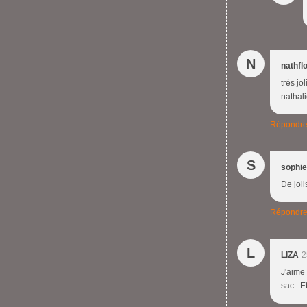
N
nathfl
très j
nathal
Répondr
S
sophie
De jol
Répondr
L
LIZA
2
J'aime 
sac ..E