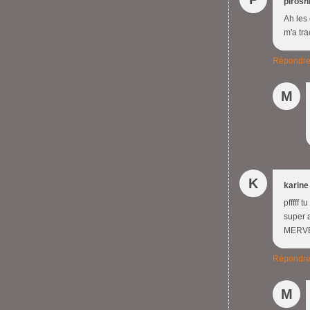
pirosh
Ah les 
m'a tra
Répondr
M
K
karine
pfffff 
super a
MERVEI
Répondr
M