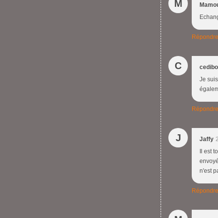
M
Mamo
Echange
Répondr
C
cedibo
Je suis
égalem
Répondr
J
Jaffy
Il est 
envoyé
n'est 
Répondr