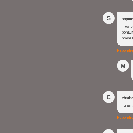
S
sophie
Très jo
bon!En
brode 
Répondr
M
C
chathe
Tu as f
Répondr