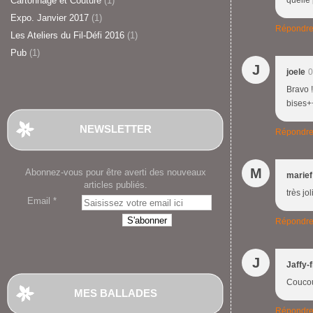
Cartonnage et Couture
(1)
quelle 
Expo. Janvier 2017
(1)
Répondr
Les Ateliers du Fil-Défi 2016
(1)
Pub
(1)
J
joele
0
Bravo !
bises+
NEWSLETTER
Répondr
M
Abonnez-vous pour être averti des nouveaux
marief
articles publiés.
très jo
Email
Répondr
J
Jaffy-f
Coucou
MES BALLADES
Répondr