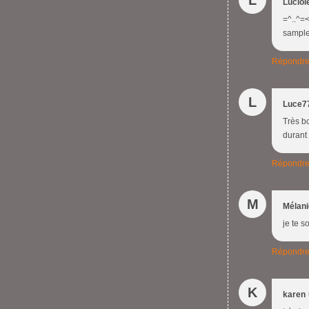
L
Luciol
=^..^=<
sampler
Répondr
L
Luce7
Très bo
durant 
Répondr
M
Mélani
je te 
Répondr
K
karen