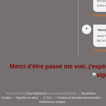
très bo
à très 
Répondr
*
*Mamij
merci !
Biz' et
Répondr
Merci d'être passé me voir, j'espèr
Voir le profil de
Chez Mamicoco
sur le portail Overblog
Top articles
Contact
Signaler un abus
C.G.U.
Cookies et données personnelles
Préférences cookies