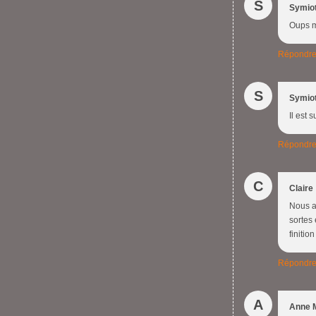
S
Symio
Oups ma
Répondr
S
Symio
Il est 
Répondr
C
Claire
Nous a
sortes 
finition
Répondr
A
Anne 