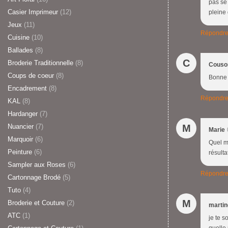
pas se
Casier Imprimeur
(12)
pleine 
Jeux
(11)
Répondr
Cuisine
(10)
Ballades
(8)
C
Broderie Traditionnelle
(8)
Couso
Coups de coeur
(8)
Bonne 
Encadrement
(8)
Répondr
KAL
(8)
Hardanger
(7)
Nuancier
(7)
M
Marie
Marquoir
(6)
Quel m
Peinture
(6)
résult
Sampler aux Roses
(6)
Répondr
Cartonnage Brodé
(5)
Tuto
(4)
M
Broderie et Couture
(2)
marti
ATC
(1)
je te 