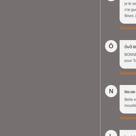
je te s
n'ai gu
Bises 
Répondr
Ô
ÔvÔ li
BONNE 
pour To
Répondr
N
Nicole
Belle 
mouill
Répondr