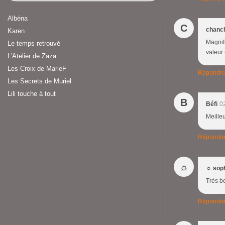
Albéna
C
chanc
Karen
Magnifi
Le temps retrouvé
valeur 
L'Atelier de Zaza
Les Croix de MarieF
Répondr
Les Secrets de Muriel
Lili touche à tout
B
Béfi
0
Meilleu
Répondr
☼
☼ sop
Très b
Répondr