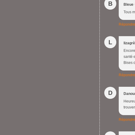
B
Bleue
Tous me
Répondr
L
lizagr
Encore
santé 
Bises 
Répondr
D
Danou
Heureus
trouve
Répondr