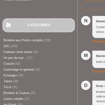
N
Nouno
CATÉGORIES
Content
voeux ;
Broderie aux Points comptés
(159)
Répondr
SAL
(150)
Cadeaux entre amies
(91)
M
Mamie
Un peu de tout...
(71)
belle 
Couture
(50)
Cartonnage et gainerie
(42)
Répondr
Echanges
(38)
J'aime
(38)
D
Dona
Tricot
(32)
broder
Broderie & Couture
(25)
cette b
Loisirs créatifs
(17)
rassur
Art Floral
(16)