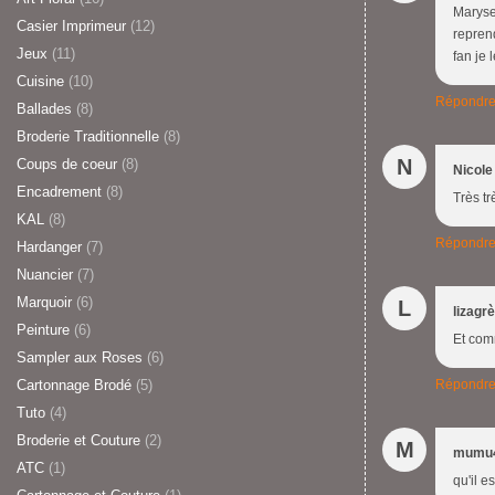
Maryse
Casier Imprimeur
(12)
repren
Jeux
(11)
fan je 
Cuisine
(10)
Répondr
Ballades
(8)
Broderie Traditionnelle
(8)
N
Coups de coeur
(8)
Nicole
Encadrement
(8)
Très tr
KAL
(8)
Répondr
Hardanger
(7)
Nuancier
(7)
Marquoir
(6)
L
lizagr
Peinture
(6)
Et comm
Sampler aux Roses
(6)
Cartonnage Brodé
(5)
Répondr
Tuto
(4)
Broderie et Couture
(2)
M
mumu
ATC
(1)
qu'il e