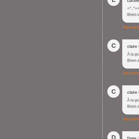
Luciol
=^..^=<
Bises 
Répondr
C
claire
À la gr
Bises 
Répondr
C
claire
À la gr
Bises 
Répondr
D
Dona