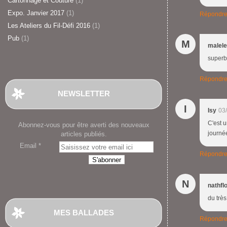
Cartonnage et Couture
(1)
Expo. Janvier 2017
(1)
Répondr
Les Ateliers du Fil-Défi 2016
(1)
Pub
(1)
M
malele
superb
Répondr
NEWSLETTER
I
Isy
03
C'est 
Abonnez-vous pour être averti des nouveaux
journé
articles publiés.
Email
Répondr
N
nathfl
du très
MES BALLADES
Répondr