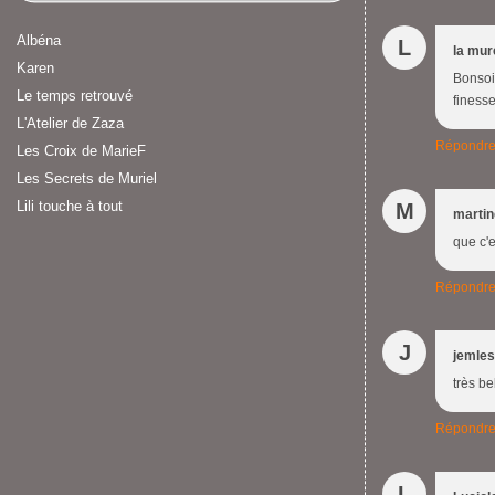
Albéna
L
la mur
Karen
Bonsoir
Le temps retrouvé
finesse
L'Atelier de Zaza
Répondr
Les Croix de MarieF
Les Secrets de Muriel
Lili touche à tout
M
marti
que c'e
Répondr
J
jemles
très be
Répondr
L