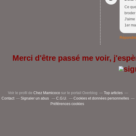
Ce que 
broder 
J'aime 
1er ma
Répondr
Merci d'être passé me voir, j'espèr
Voir le profil de
Chez Mamicoco
sur le portail Overblog
Top articles
Contact
Signaler un abus
C.G.U.
Cookies et données personnelles
Préférences cookies