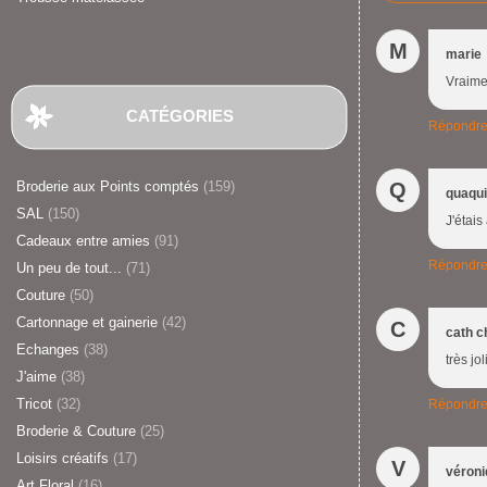
M
marie
Vraime
CATÉGORIES
Répondr
Broderie aux Points comptés
(159)
Q
quaqu
SAL
(150)
J'étais
Cadeaux entre amies
(91)
Répondr
Un peu de tout...
(71)
Couture
(50)
Cartonnage et gainerie
(42)
C
cath c
Echanges
(38)
très jo
J'aime
(38)
Tricot
(32)
Répondr
Broderie & Couture
(25)
Loisirs créatifs
(17)
V
véroni
Art Floral
(16)